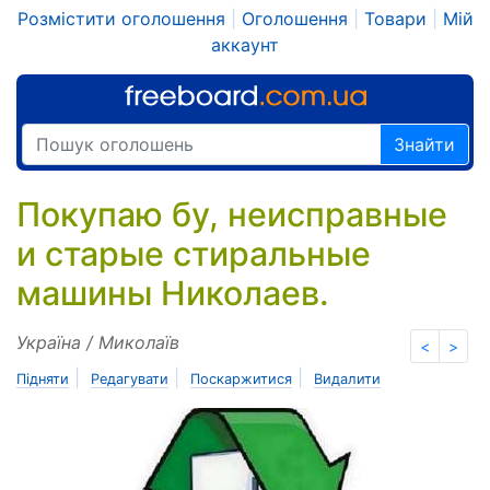
Розмістити оголошення
|
Оголошення
|
Товари
|
Мій
аккаунт
Знайти
Покупаю бу, неисправные
и старые стиральные
машины Николаев.
Україна / Миколаїв
<
>
|
|
|
Підняти
Редагувати
Поскаржитися
Видалити