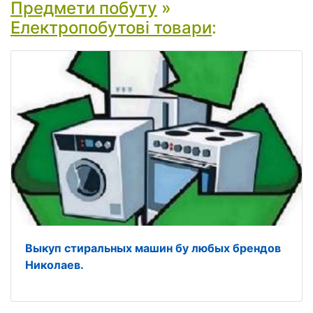
Предмети побуту
»
Електропобутові товари
:
Выкуп стиральных машин бу любых брендов
Николаев.