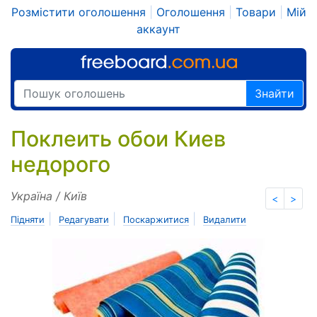
Розмістити оголошення
|
Оголошення
|
Товари
|
Мій
аккаунт
Знайти
Поклеить обои Киев
недорого
Україна / Київ
<
>
|
|
|
Підняти
Редагувати
Поскаржитися
Видалити