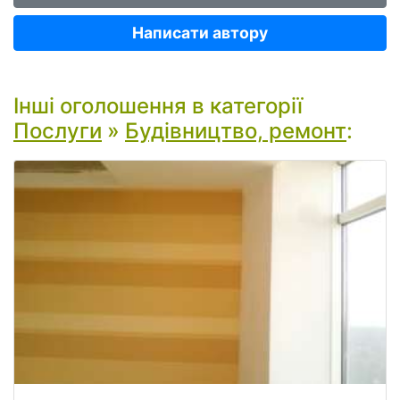
Написати автору
Інші оголошення в категорії
Послуги
»
Будівництво, ремонт
: