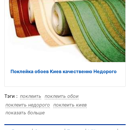
Поклейка обоев Киев качественно Недорого
Тэги :
поклеить
поклеить обои
поклеить недорого
поклеить киев
показать больше
поклеить киев обои
поклеить киев недорого
обои
обои поклеить
обои недорого
обои киев