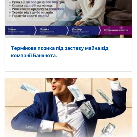
Термінова позика під заставу майна від
компанії Банкнота.