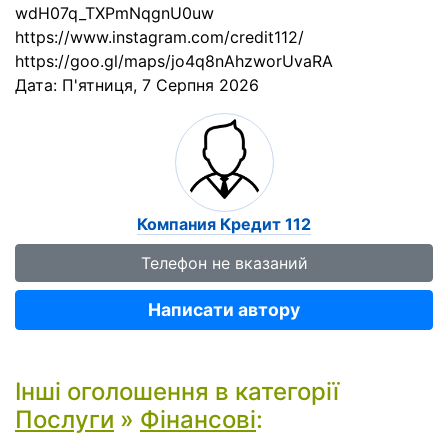
wdH07q_TXPmNqgnU0uw
https://www.instagram.com/credit112/
https://goo.gl/maps/jo4q8nAhzworUvaRA
Дата:
П'ятниця, 7 Серпня 2026
Компания Кредит 112
Телефон не вказаний
Написати автору
Інші оголошення в категорії
Послуги
»
Фінансові
: