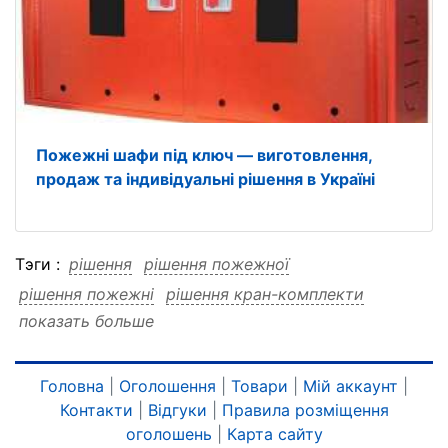
Пожежні шафи під ключ — виготовлення,
продаж та індивідуальні рішення в Україні
Тэги :
рішення
рішення пожежної
рішення пожежні
рішення кран-комплекти
показать больше
рішення готові
рішення будівель
рішення безпеки
рішення безпеки пожежної
рішення безпеки пожежні
Головна
|
Оголошення
|
Товари
|
Мій аккаунт
|
Контакти
|
Відгуки
|
Правила розміщення
рішення безпеки кран-комплекти
оголошень
|
Карта сайту
рішення безпеки готові
рішення безпеки будівель