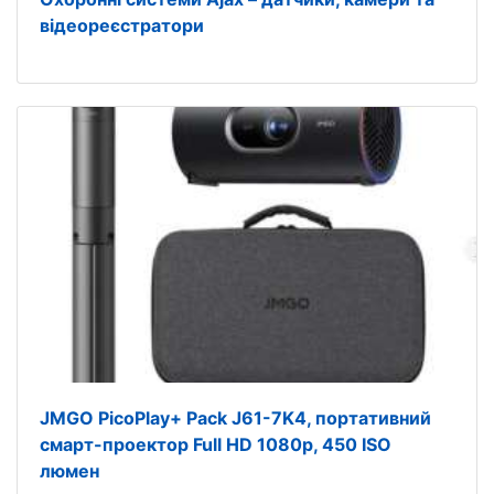
відеореєстратори
JMGO PicoPlay+ Pack J61-7K4, портативний
смарт-проектор Full HD 1080p, 450 ISO
люмен