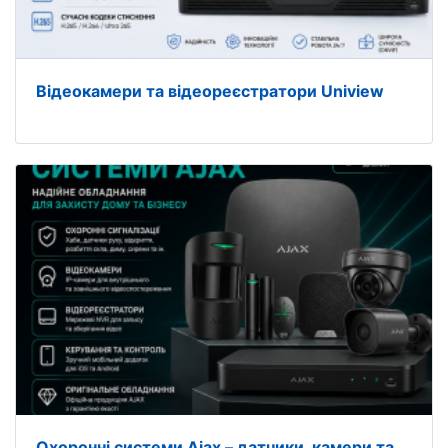
Відеокамери та відеореєстратори Uniview
Охоронні системи Ajax – датчики, камери та