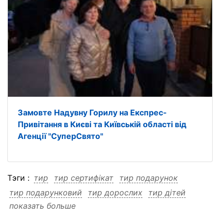
Замовте Надувну Горилу на Експрес-
Привітання в Києві та Київській області від
Агенції "СуперСвято"
Тэги :
тир
тир сертифікат
тир подарунок
тир подарунковий
тир дорослих
тир дітей
показать больше
тир ідеальний
тир «лучник»