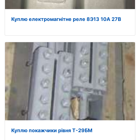
Куплю електромагнітне реле 8Э13 10А 27В
Куплю покажчики рівня Т-29БМ