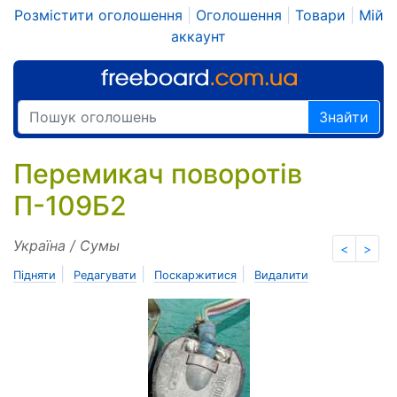
Розмістити оголошення
|
Оголошення
|
Товари
|
Мій
аккаунт
Знайти
Перемикач поворотів
П-109Б2
Україна / Сумы
<
>
|
|
|
Підняти
Редагувати
Поскаржитися
Видалити