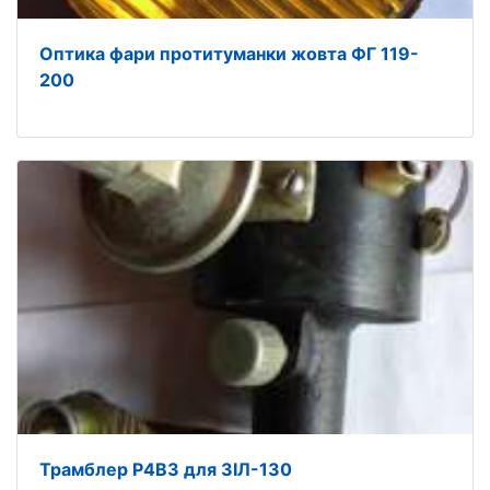
Оптика фари протитуманки жовта ФГ 119-
200
Трамблер Р4В3 для ЗІЛ-130