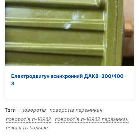
Електродвигун асинхронний ДАК8-300/400-
3
Тэги :
поворотів
поворотів перемикач
поворотів п-109б2
поворотів п-109б2 перемикач
показать больше
перемикач
перемикач поворотів
перемикач п-109б2
перемикач п-109б2 поворотів