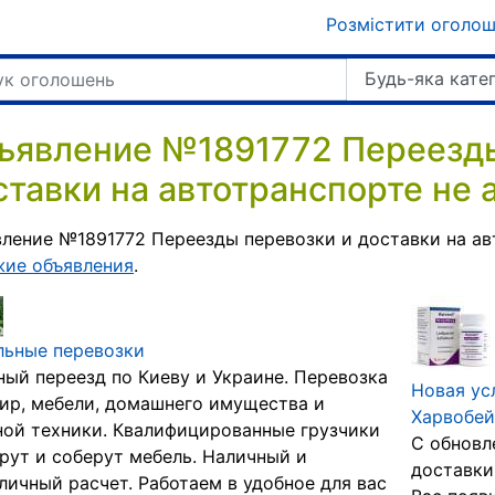
Розмістити оголо
Будь-яка кате
ъявление №1891772 Переезды
ставки на автотранспорте не 
ление №1891772 Переезды перевозки и доставки на ав
жие объявления
.
льные перевозки
ый переезд по Киеву и Украине. Перевозка
Новая ус
ир, мебели, домашнего имущества и
Харвобей
ой техники. Квалифицированные грузчики
С обновл
рут и соберут мебель. Наличный и
доставки
личный расчет. Работаем в удобное для вас