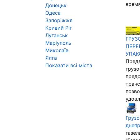
время
Донецьк
Одеса
Запоріжжя
Кривий Ріг
Луганськ
ГРУЗ
Маріуполь
ПЕРЕ
Миколаїв
УПАК
Ялта
Предл
Показати всі міста
груз
пред
транс
позво
удовл
Грузо
днеп
газел