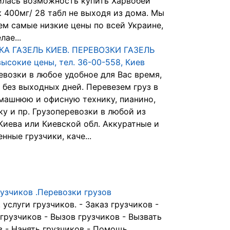
илась возможность купить Харвобей
 400мг/ 28 табл не выходя из дома. Мы
ем самые низкие цены по всей Украине,
лае...
КА ГАЗЕЛЬ КИЕВ. ПЕРЕВОЗКИ ГАЗЕЛЬ
высокие цены, тел. 36-00-558, Киев
евозки в любое удобное для Вас время,
 без выходных дней. Перевезем груз в
машнюю и офисную технику, пианино,
ку и пр. Грузоперевозки в любой из
Киева или Киевской обл. Аккуратные и
нные грузчики, каче...
рузчиков .Перевозки грузов
 услуги грузчиков. - Заказ грузчиков -
 грузчиков - Вызов грузчиков - Вызвать
в - Нанять грузчиков - Помощь