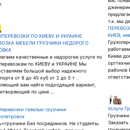
Вас появ
.
дженерик
предлага
т.к. мы де
ПЕРЕВОЗ
КИЕВ, не
ОПЕРЕВОЗКИ ПО КИЕВУ И УКРАИНЕ
Грузопер
ВОЗКА МЕБЕЛИ ГРУЗЧИКИ НЕДОРОГО
работаем
ОВКА
Киеве до
агаем качественные и недорогие услуги по
оргтехни
оперевозкам по КИЕВУ и УКРАИНЕ Мы
районов 
оставляем большой выбор надежного
ответстве
порта от 8 до 45 куб от 2 до 5 т .
ляющий вам найти подходящий вариант,
етворяющий по цене ...
Услуги Г
перевозки газелью грузчики
Грузчики.
ропетровск
Заказать
ь+грузчики Без посредников. Не студенты.
грузчико