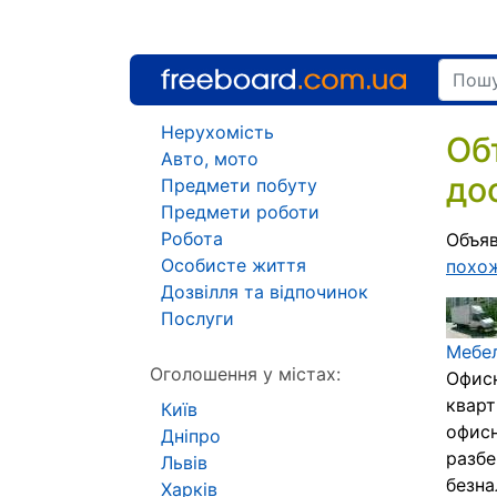
Нерухомість
Об
Авто, мото
до
Предмети побуту
Предмети роботи
Робота
Объяв
Особисте життя
похо
Дозвілля та відпочинок
Послуги
Мебе
Оголошення у містах:
Офисн
кварт
Київ
офисн
Дніпро
разбе
Львів
безна
Харків