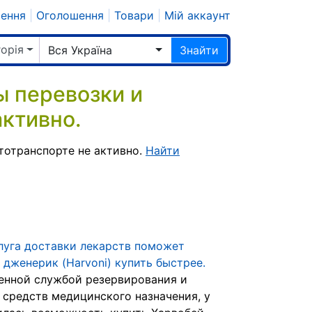
шення
|
Оголошення
|
Товари
|
Мій аккаунт
горія
Вся Україна
Знайти
 перевозки и
активно.
тотранспорте не активно.
Найти
луга доставки лекарств поможет
 дженерик (Harvoni) купить быстрее.
енной службой резервирования и
 средств медицинского назначения, у