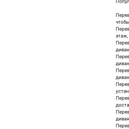
Попул
Перев
чтобы
Перев
этаж,
Перев
диван
Перев
диван
Перев
диван
Перев
устан
Перев
доста
Перев
диван
Перев