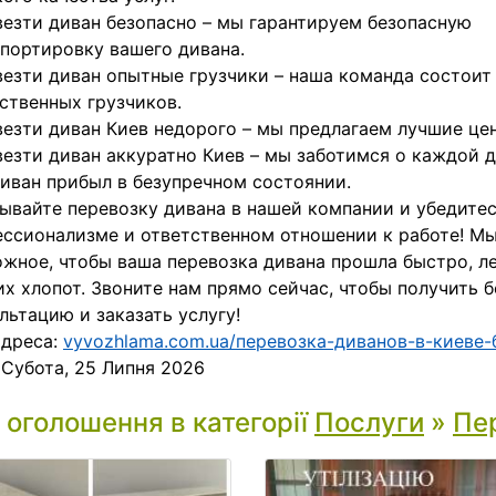
езти диван безопасно – мы гарантируем безопасную
портировку вашего дивана.
езти диван опытные грузчики – наша команда состоит
ственных грузчиков.
езти диван Киев недорого – мы предлагаем лучшие цен
езти диван аккуратно Киев – мы заботимся о каждой д
иван прибыл в безупречном состоянии.
ывайте перевозку дивана в нашей компании и убедите
ссионализме и ответственном отношении к работе! Мы
жное, чтобы ваша перевозка дивана прошла быстро, ле
х хлопот. Звоните нам прямо сейчас, чтобы получить 
льтацию и заказать услугу!
адреса:
vyvozhlama.com.ua/перевозка-диванов-в-киеве-
:
Субота, 25 Липня 2026
і оголошення в категорії
Послуги
»
Пе