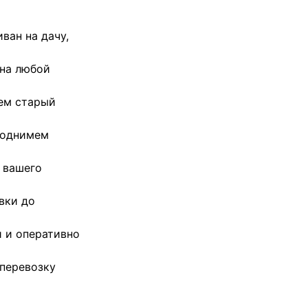
ван на дачу,
 на любой
зем старый
поднимем
 вашего
вки до
и и оперативно
 перевозку