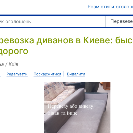
Розмістити оголо
Перевезе
ревозка диванов в Киеве: быс
дорого
на / Київ
|
|
|
и
Редагувати
Поскаржитися
Видалити