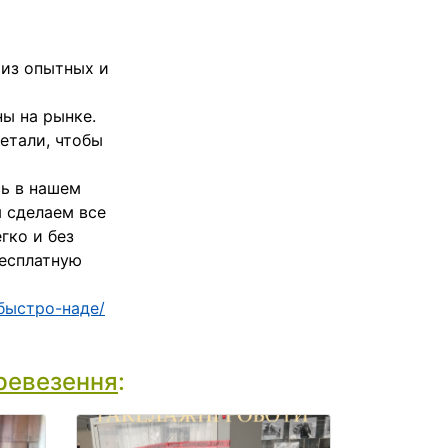
 из опытных и
ы на рынке.
етали, чтобы
сь в нашем
 сделаем все
гко и без
бесплатную
быстро-наде/
ревезення
: