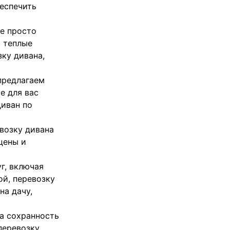
еспечить
не просто
ы теплые
ку дивана,
предлагаем
е для вас
диван по
возку дивана
цены и
г, включая
ой, перевозку
на дачу,
за сохранность
перевозку