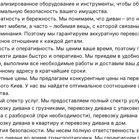
ализированное оборудование и инструменты, чтобы об
мальную безопасность вашего имущества.
атность и бережность. Мы понимаем, что диван – это 
ет мебели, а часто – любимая вещь, с которой связан
минания. Поэтому мы гарантируем аккуратную перевоз
ное отношение к каждой детали.
сть и оперативность. Мы ценим ваше время, поэтому 
езти диван быстро и оперативно. Мы приедем в удобно
, выполним все необходимые работы и доставим ваш 
нному адресу в кратчайшие сроки.
пные цены. Мы предлагаем конкурентные цены на пере
ого Киев. У нас вы найдете оптимальное соотношение 
тва.
й спектр услуг. Мы предоставляем полный спектр услу
озку дивана с грузчиками, перевозку дивана с упаковк
а с разборкой (при необходимости), перевозку дивана 
озку дивана в квартиру и перевозку дивана в дом.
тия безопасности. Мы несем полную ответственность 
о дивана во время транспортировки. Мы гарантируем 