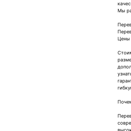
качес
Мы ра
Перев
Перев
Цены 
Стоим
разме
допол
узнат
гаран
гибку
Почем
Перев
совре
высок