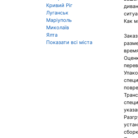
Кривий Ріг
диван
Луганськ
ситуа
Маріуполь
Как м
Миколаїв
Ялта
Заказ
Показати всі міста
разме
время
Оценк
перев
Упако
специ
повр
Транс
специ
указа
Разгр
устан
сборк