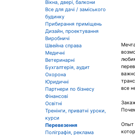
Вікна, двері, балкони
Все для дачі / заміського
будинку
Прибирання приміщень
Дизайн, проектування
Виробничі
Мечта
Швейна справа
возмо
Медичні
любим
Ветеринарні
перев
Бухгалтерія, аудит
важно
Охорона
транс
Юридичні
все н
Партнери по бізнесу
Фінансові
Закаж
Освітні
Почем
Тренінги, приватні уроки,
курси
Опыт 
Перевезення
котор
Поліграфія, реклама