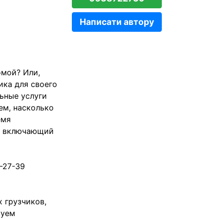
Написати автору
омой? Или,
ика для своего
ьные услуги
ем, насколько
емя
д, включающий
-27-39
 грузчиков,
зуем