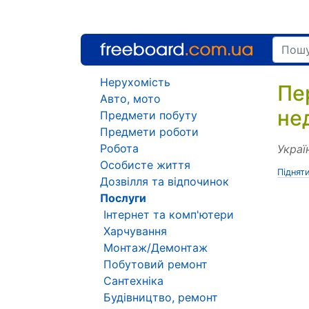
Нерухомість
Пе
Авто, мото
не
Предмети побуту
Предмети роботи
Робота
Украї
Особисте життя
Піднят
Дозвілля та відпочинок
Послуги
Інтернет та комп'ютери
Харчування
Монтаж/Демонтаж
Побутовий ремонт
Сантехніка
Будівництво, ремонт