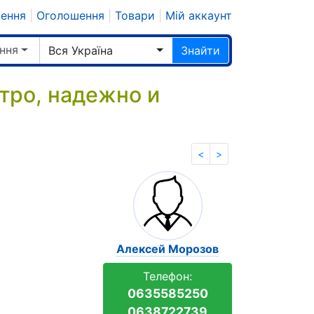
шення
|
Оголошення
|
Товари
|
Мій аккаунт
ння
Вся Україна
Знайти
тро, надежно и
<
>
Алексей Морозов
Телефон:
0635585250
0638722739