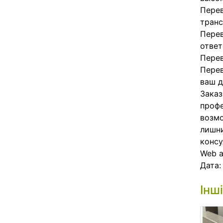
Перев
транс
Перев
ответ
Перев
Перев
ваш д
Заказ
профе
возмо
лишни
консу
Web 
Дата
Інш