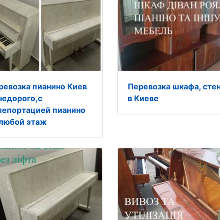
ревозка пианино Киев
Перевозка шкафа, сте
недорого,с
в Киеве
лепортацией пианино
 любой этаж