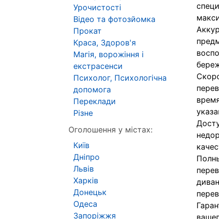
специ
Урочистості
макси
Відео та фотозйомка
Аккур
Прокат
предм
Краса, Здоров'я
воспо
Магія, ворожіння і
береж
екстрасенси
Скоро
Психолог, Психологічна
перев
допомога
время
Переклади
указа
Різне
Досту
Оголошення у містах:
недор
Київ
качес
Дніпро
Полны
Львів
перев
Харків
диван
Донецьк
перев
Одеса
Гаран
Запоріжжя
вашег