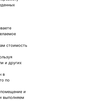
виденных
ываете
желаемое
вам стоимость
ользуя
ли и других
н в
го по
в помещение и
ти выполняем