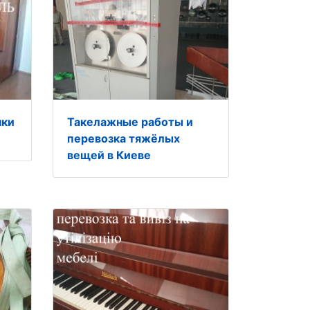
нки
Такелажные работы и
перевозка тяжёлых
вещей в Киеве