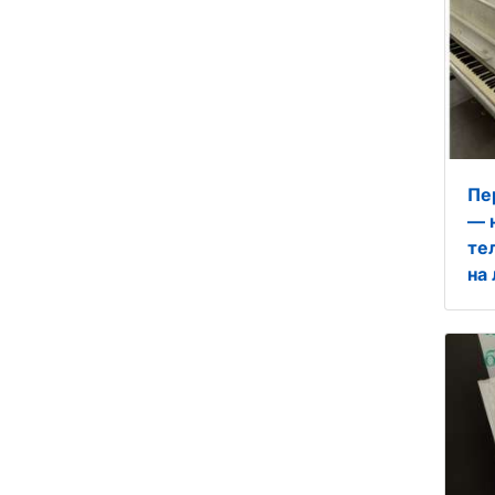
Пе
— 
те
на