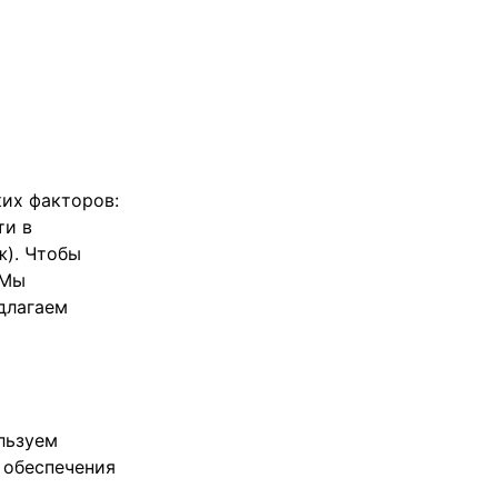
ких факторов:
ти в
ж). Чтобы
 Мы
длагаем
льзуем
 обеспечения