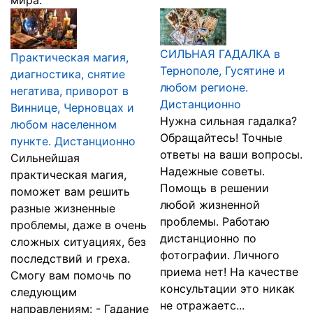
мира.
СИЛЬНАЯ ГАДАЛКА в
Практическая магия,
Тернополе, Гусятине и
диагностика, снятие
любом регионе.
негатива, приворот в
Дистанционно
Виннице, Черновцах и
Нужна сильная гадалка?
любом населенном
Обращайтесь! Точные
пункте. Дистанционно
ответы на ваши вопросы.
Сильнейшая
Надежные советы.
практическая магия,
Помощь в решении
поможет вам решить
любой жизненной
разные жизненные
проблемы. Работаю
проблемы, даже в очень
дистанционно по
сложных ситуациях, без
фотографии. Личного
последствий и греха.
приема нет! На качестве
Смогу вам помочь по
консультации это никак
следующим
не отражаетс...
направлениям: - Гадание