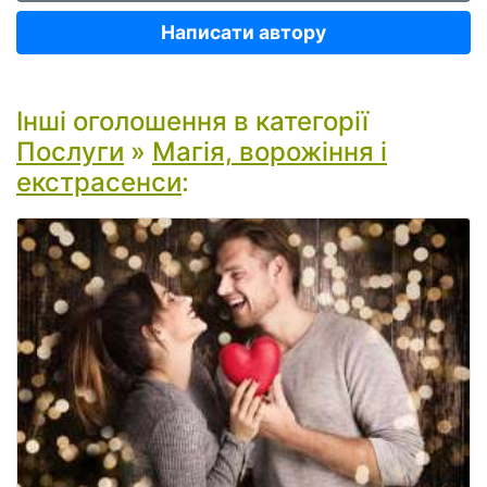
Написати автору
Інші оголошення в категорії
Послуги
»
Магія, ворожіння і
екстрасенси
: