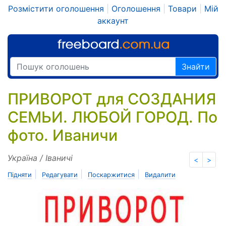
Розмістити оголошення
|
Оголошення
|
Товари
|
Мій
аккаунт
Знайти
ПРИВОРОТ для СОЗДАНИЯ
СЕМЬИ. ЛЮБОЙ ГОРОД. По
фото. Иваничи
Україна / Іваничі
<
>
|
|
|
Підняти
Редагувати
Поскаржитися
Видалити