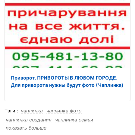
Приворот. ПРИВОРОТЫ В ЛЮБОМ ГОРОДЕ.
Для приворота нужны будут фото (Чаплинка)
Тэги :
чаплинка
чаплинка фото
чаплинка создания
чаплинка семьи
показать больше
чаплинка приворот
чаплинка любой