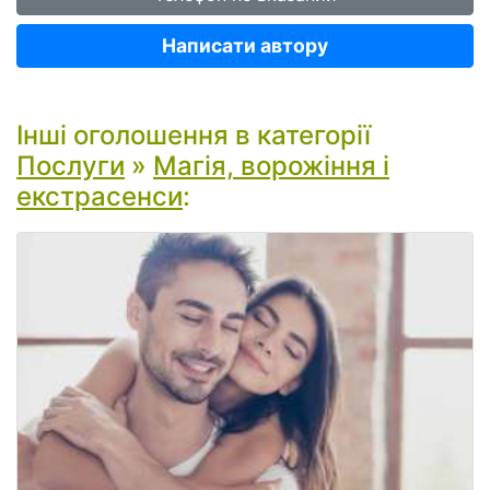
Написати автору
Інші оголошення в категорії
Послуги
»
Магія, ворожіння і
екстрасенси
: