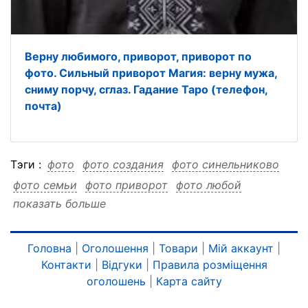
Верну любимого, приворот, приворот по
фото. Сильный приворот Магия: верну мужа,
сниму порчу, сглаз. Гадание Таро (телефон,
почта)
Тэги :
фото
фото создания
фото синельниково
фото семьи
фото приворот
фото любой
показать больше
фото есть
фото если
фото другие
фото города
фото город
фото город создания
фото город синельниково
фото город семьи
Головна
|
Оголошення
|
Товари
|
Мій аккаунт
|
Контакти
|
Відгуки
|
Правила розміщення
фото город приворот
фото город любой
оголошень
|
Карта сайту
фото город есть
фото город если