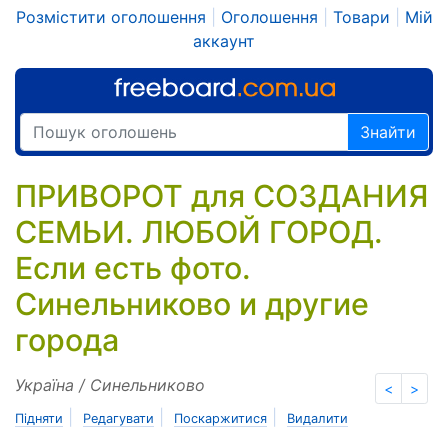
Розмістити оголошення
|
Оголошення
|
Товари
|
Мій
аккаунт
Знайти
ПРИВОРОТ для СОЗДАНИЯ
СЕМЬИ. ЛЮБОЙ ГОРОД.
Если есть фото.
Синельниково и другие
города
Україна / Синельниково
<
>
|
|
|
Підняти
Редагувати
Поскаржитися
Видалити