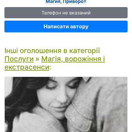
Магия, Приворот
Телефон не вказаний
Написати автору
Інші оголошення в категорії
Послуги
»
Магія, ворожіння і
екстрасенси
: