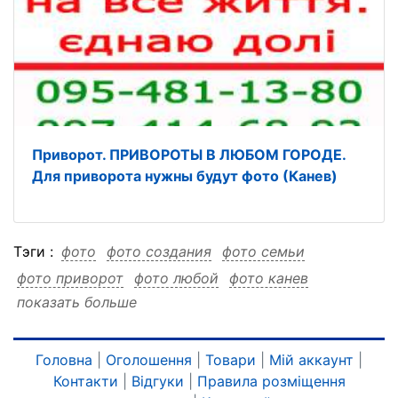
Приворот. ПРИВОРОТЫ В ЛЮБОМ ГОРОДЕ.
Для приворота нужны будут фото (Канев)
Тэги :
фото
фото создания
фото семьи
фото приворот
фото любой
фото канев
показать больше
фото есть
фото если
фото другие
фото города
фото город
фото город создания
фото город семьи
фото город приворот
Головна
|
Оголошення
|
Товари
|
Мій аккаунт
|
Контакти
|
Відгуки
|
Правила розміщення
фото город любой
фото город канев