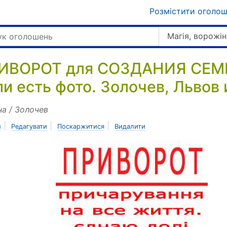
Розмістити оголо
Магія, ворожін
ИВОРОТ для СОЗДАНИЯ СЕМ
ли есть фото. Золочев, Львов 
на / Золочев
|
|
|
и
Редагувати
Поскаржитися
Видалити