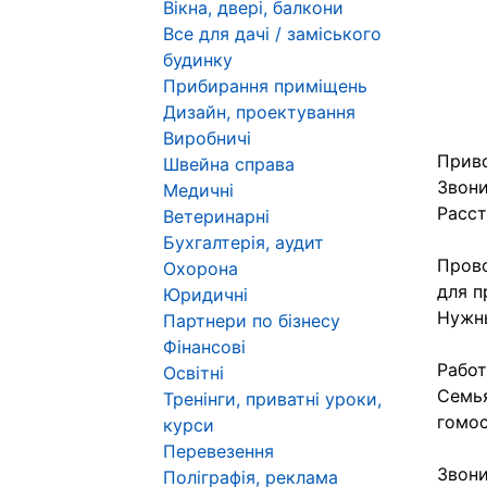
Вікна, двері, балкони
Все для дачі / заміського
будинку
Прибирання приміщень
Дизайн, проектування
Виробничі
Приво
Швейна справа
Звони
Медичні
Расст
Ветеринарні
Бухгалтерія, аудит
Прово
Охорона
для п
Юридичні
Нужны
Партнери по бізнесу
Фінансові
Работ
Освітні
Семья
Тренінги, приватні уроки,
гомос
курси
Перевезення
Звони
Поліграфія, реклама