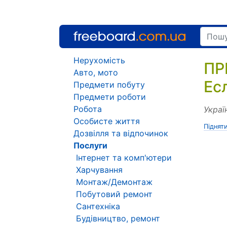
Нерухомість
ПР
Авто, мото
Ес
Предмети побуту
Предмети роботи
Робота
Украї
Особисте життя
Піднят
Дозвілля та відпочинок
Послуги
Інтернет та комп'ютери
Харчування
Монтаж/Демонтаж
Побутовий ремонт
Сантехніка
Будівництво, ремонт