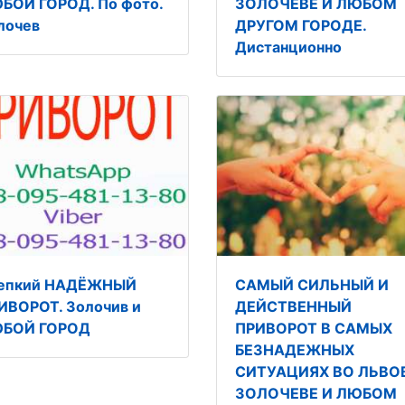
БОЙ ГОРОД. По фото.
ЗОЛОЧЕВЕ И ЛЮБОМ
лочев
ДРУГОМ ГОРОДЕ.
Дистанционно
епкий НАДЁЖНЫЙ
САМЫЙ СИЛЬНЫЙ И
ИВОРОТ. Золочив и
ДЕЙСТВЕННЫЙ
БОЙ ГОРОД
ПРИВОРОТ В САМЫХ
БЕЗНАДЕЖНЫХ
СИТУАЦИЯХ ВО ЛЬВОВ
ЗОЛОЧЕВЕ И ЛЮБОМ