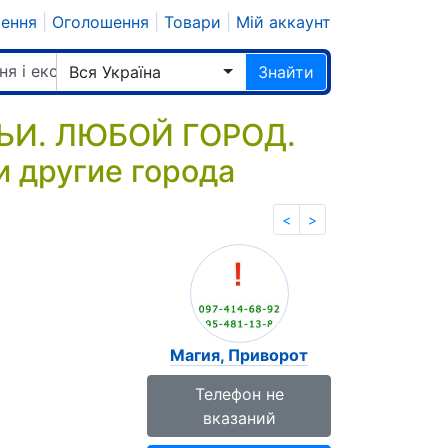
шення
|
Оголошення
|
Товари
|
Мій аккаунт
ня і екстрасенси
Вся Україна
Знайти
ЬИ. ЛЮБОЙ ГОРОД.
и другие города
<
>
Магия, Приворот
Телефон не
вказаний