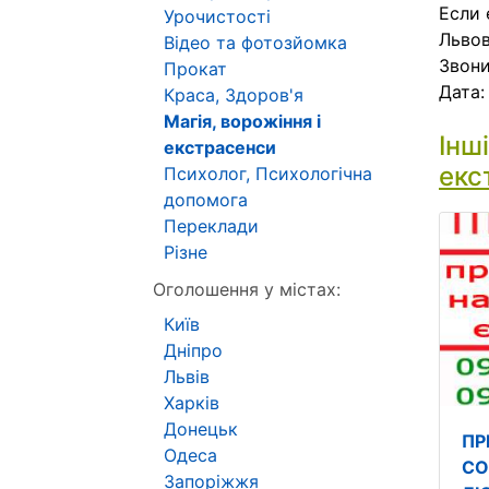
Если 
Урочистості
Львов
Відео та фотозйомка
Звони
Прокат
Дата
Краса, Здоров'я
Магія, ворожіння і
Інш
екстрасенси
екс
Психолог, Психологічна
допомога
Переклади
Різне
Оголошення у містах:
Київ
Дніпро
Львів
Харків
Донецьк
ПР
Одеса
СО
Запоріжжя