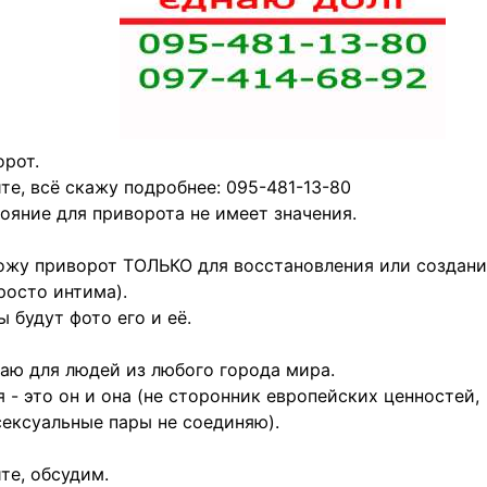
рот.
те, всё скажу подробнее: 095-481-13-80
ояние для приворота не имеет значения.
жу приворот ТОЛЬКО для восстановления или создани
росто интима).
 будут фото его и её.
аю для людей из любого города мира.
 - это он и она (не сторонник европейских ценностей,
ексуальные пары не соединяю).
те, обсудим.