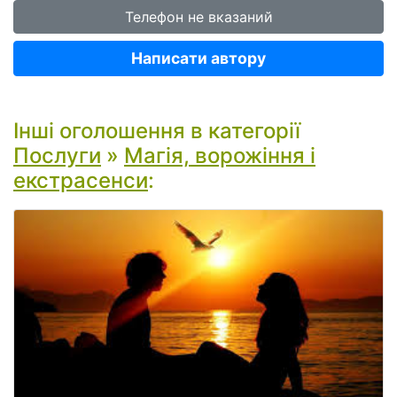
Телефон не вказаний
Написати автору
Інші оголошення в категорії
Послуги
»
Магія, ворожіння і
екстрасенси
: