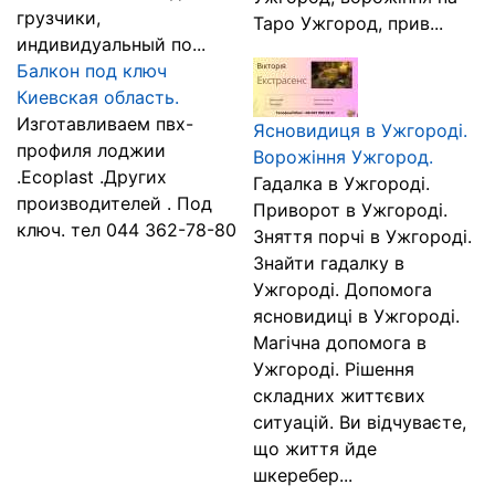
грузчики,
Таро Ужгород, прив...
индивидуальный по...
Балкон под ключ
Киевская область.
Изготавливаем пвх-
Яcновидиця в Ужгороді.
профиля лоджии
Ворожіння Ужгород.
.Ecoplast .Других
Гадалка в Ужгороді.
производителей . Под
Приворот в Ужгороді.
ключ. тел 044 362-78-80
Зняття порчі в Ужгороді.
Знайти гадалку в
Ужгороді. Допомога
ясновидиці в Ужгороді.
Магічна допомога в
Ужгороді. Рішення
складних життєвих
ситуацій. Ви відчуваєте,
що життя йде
шкеребер...