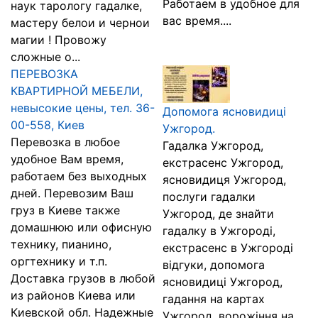
Работаем в удобное для
наук тарологу гадалке,
вас время....
мастеру белои и чернои
магии ! Провожу
сложные о...
ПЕРЕВОЗКА
КВАРТИРНОЙ МЕБЕЛИ,
невысокие цены, тел. 36-
Допомога ясновидиці
00-558, Киев
Ужгород.
Перевозка в любое
Гадалка Ужгород,
удобное Вам время,
екстрасенс Ужгород,
работаем без выходных
ясновидиця Ужгород,
дней. Перевозим Ваш
послуги гадалки
груз в Киеве также
Ужгород, де знайти
домашнюю или офисную
гадалку в Ужгороді,
технику, пианино,
екстрасенс в Ужгороді
оргтехнику и т.п.
відгуки, допомога
Доставка грузов в любой
ясновидиці Ужгород,
из районов Киева или
гадання на картах
Киевской обл. Надежные
Ужгород, ворожіння на