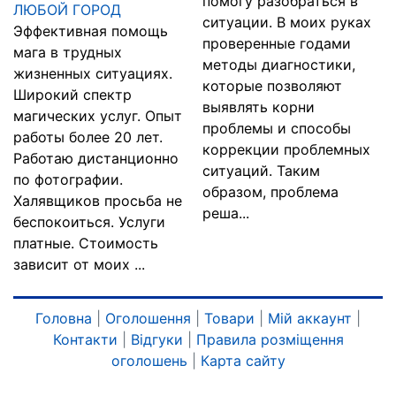
помогу разобраться в
ЛЮБОЙ ГОРОД
ситуации. В моих руках
Эффективная помощь
проверенные годами
мага в трудных
методы диагностики,
жизненных ситуациях.
которые позволяют
Широкий спектр
выявлять корни
магических услуг. Опыт
проблемы и способы
работы более 20 лет.
коррекции проблемных
Работаю дистанционно
ситуаций. Таким
по фотографии.
образом, проблема
Халявщиков просьба не
реша...
беспокоиться. Услуги
платные. Стоимость
зависит от моих ...
Головна
|
Оголошення
|
Товари
|
Мій аккаунт
|
Контакти
|
Відгуки
|
Правила розміщення
оголошень
|
Карта сайту