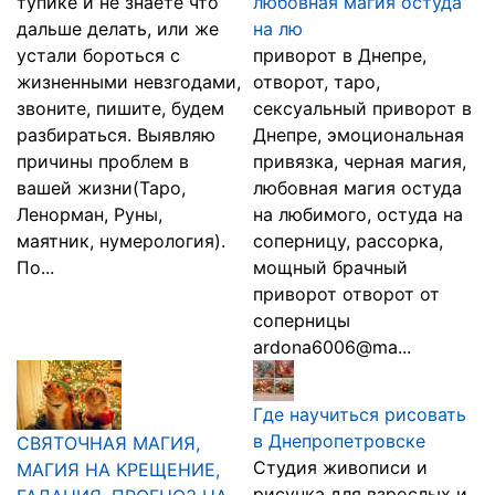
тупике и не знаете что
любовная магия остуда
дальше делать, или же
на лю
устали бороться с
приворот в Днепре,
жизненными невзгодами,
отворот, таро,
звоните, пишите, будем
сексуальный приворот в
разбираться. Выявляю
Днепре, эмоциональная
причины проблем в
привязка, черная магия,
вашей жизни(Таро,
любовная магия остуда
Ленорман, Руны,
на любимого, остуда на
маятник, нумерология).
соперницу, рассорка,
По...
мощный брачный
приворот отворот от
соперницы
ardona6006@ma...
Где научиться рисовать
в Днепропетровске
СВЯТОЧНАЯ МАГИЯ,
Студия живописи и
МАГИЯ НА КРЕЩЕНИЕ,
рисунка для взрослых и