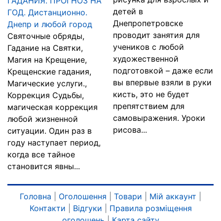
ГАДАНИЯ. ПРОГНОЗ НА
детей в
ГОД. Дистанционно.
Днепропетровске
Днепр и любой город
проводит занятия для
Святочные обряды,
учеников с любой
Гадание на Святки,
художественной
Магия на Крещение,
подготовкой – даже если
Крещенские гадания,
вы впервые взяли в руки
Магические услуги.,
кисть, это не будет
Коррекция Судьбы,
препятствием для
магическая коррекция
самовыражения. Уроки
любой жизненной
рисова...
ситуации. Один раз в
году наступает период,
когда все тайное
становится явны...
Головна
|
Оголошення
|
Товари
|
Мій аккаунт
|
Контакти
|
Відгуки
|
Правила розміщення
оголошень
|
Карта сайту