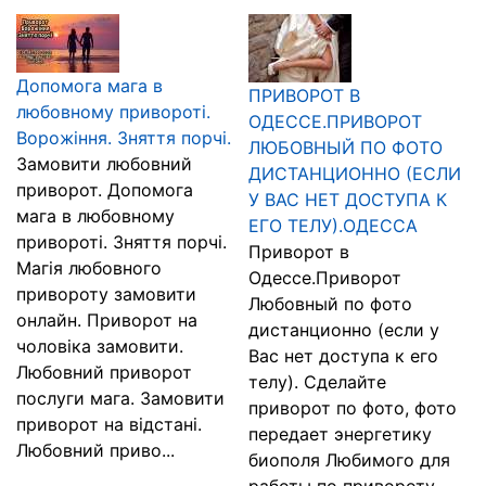
Допомога мага в
ПРИВОРОТ В
любовному привороті.
ОДЕССЕ.ПРИВОРОТ
Ворожіння. Зняття порчі.
ЛЮБОВНЫЙ ПО ФОТО
Замовити любовний
ДИСТАНЦИОННО (ЕСЛИ
приворот. Допомога
У ВАС НЕТ ДОСТУПА К
мага в любовному
ЕГО ТЕЛУ).ОДЕССА
привороті. Зняття порчі.
Приворот в
Магія любовного
Одессе.Приворот
привороту замовити
Любовный по фото
онлайн. Приворот на
дистанционно (если у
чоловіка замовити.
Вас нет доступа к его
Любовний приворот
телу). Сделайте
послуги мага. Замовити
приворот по фото, фото
приворот на відстані.
передает энергетику
Любовний приво...
биополя Любимого для