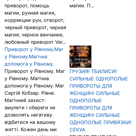
приворот, помощь
магии. П...
магии, рунная магия,
коррекции рун, отворот,
черный приворот, черная
магия, черное венчание,
любовный приворот Ver...
Приворот у Рівному.Маг
у Рівному.Магічна
допомога у Рівному.
Приворот у Рівному. Маг
ГРУЗИЯ! ТБИЛИСИ!
у Рівному. Магічна
СИЛЬНЫЕ ОДНОПОЛЫЕ
допомога у Рівному. Маг
ПРИВОРОТЫ ДЛЯ
Сергій Кобзар. Рівне.
ЖЕНЩИН! СИЛЬНЫЕ
Магічний захист:
ОДНОПОЛЫЕ
амулети і обереги не
ПРИВОРОТЫ ДЛЯ
дозволять негативу
ЖЕНЩИН! СИЛЬНЫЕ
відбитися на вашому
ОДНОПОЛЫЕ ПРИВЯЗКИ!
житті. Кожен день ми
СЕКУА