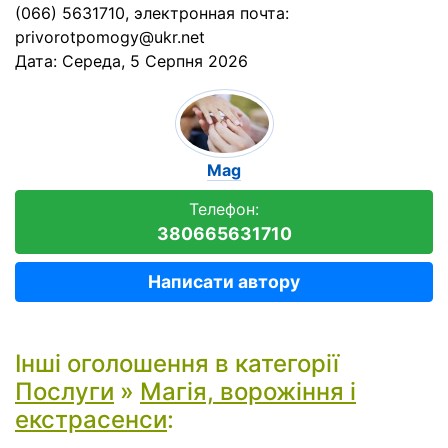
(066) 5631710, электронная почта:
privorotpomogy@ukr.net
Дата:
Середа, 5 Серпня 2026
Mag
Телефон:
380665631710
Написати автору
Інші оголошення в категорії
Послуги
»
Магія, ворожіння і
екстрасенси
: