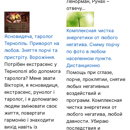
Ленорман, Рунах –
отвечу...
Комплексная чистка
Ясновидяча, таролог
энергетики от любого
Тернопіль. Приворот на
негатива. Сниму порчу
любов. Зняття порчі та
по фото в любом
пристріту. Ворожіння.
населенном пункте.
Потрібен екстрасенс у
Дистанционно
Тернополі або допомога
Помощь при сглазе,
таролога? Мене звати
порче, проклятии, снятие
Вікторія, я ясновидиця,
любых негативных
екстрасенс, рунолог і
воздействий и
таролог, і я допомагаю
программ. Комплексная
людям змінювати своє
чистка энергетики от
життя, повертати
любого негатива, любой
гармонію і знаходити
давности. Убираю
вихід навіть із
последствия и