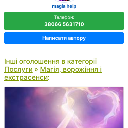
magia help
Телефон:
38066 5631710
Написати автору
Інші оголошення в категорії
Послуги
»
Магія, ворожіння і
екстрасенси
: