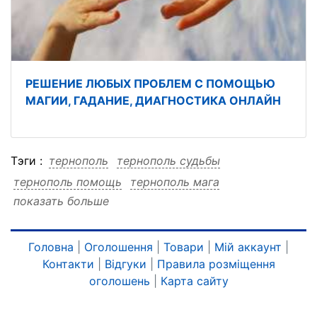
РЕШЕНИЕ ЛЮБЫХ ПРОБЛЕМ С ПОМОЩЬЮ
МАГИИ, ГАДАНИЕ, ДИАГНОСТИКА ОНЛАЙН
Тэги :
тернополь
тернополь судьбы
тернополь помощь
тернополь мага
показать больше
тернополь коррекция
тернополь консультация
тернополь дистанционно
тернополь дистанционно судьбы
Головна
|
Оголошення
|
Товари
|
Мій аккаунт
|
Контакти
|
Відгуки
|
Правила розміщення
тернополь дистанционно помощь
оголошень
|
Карта сайту
тернополь дистанционно мага
тернополь дистанционно коррекция