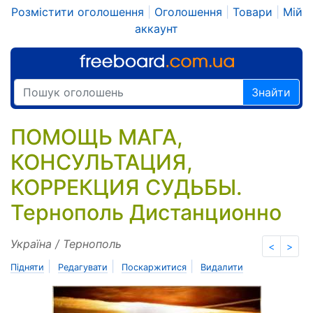
Розмістити оголошення
|
Оголошення
|
Товари
|
Мій
аккаунт
Знайти
ПОМОЩЬ МАГА,
КОНСУЛЬТАЦИЯ,
КОРРЕКЦИЯ СУДЬБЫ.
Тернополь Дистанционно
Україна / Тернополь
<
>
|
|
|
Підняти
Редагувати
Поскаржитися
Видалити