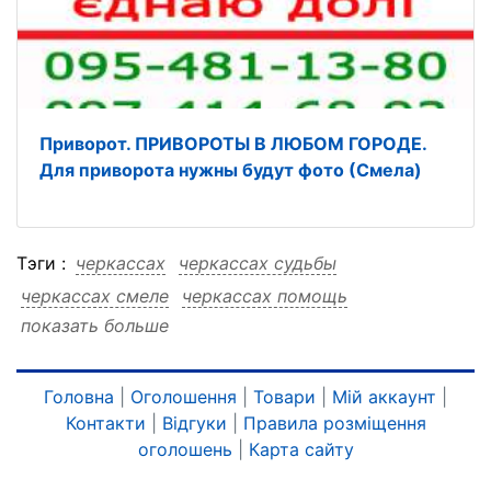
Приворот. ПРИВОРОТЫ В ЛЮБОМ ГОРОДЕ.
Для приворота нужны будут фото (Смела)
Тэги :
черкассах
черкассах судьбы
черкассах смеле
черкассах помощь
показать больше
черкассах мага
черкассах коррекция
черкассах консультация
черкассах других
черкассах дистанционно
черкассах городах
Головна
|
Оголошення
|
Товари
|
Мій аккаунт
|
Контакти
|
Відгуки
|
Правила розміщення
черкассах городах судьбы
оголошень
|
Карта сайту
черкассах городах смеле