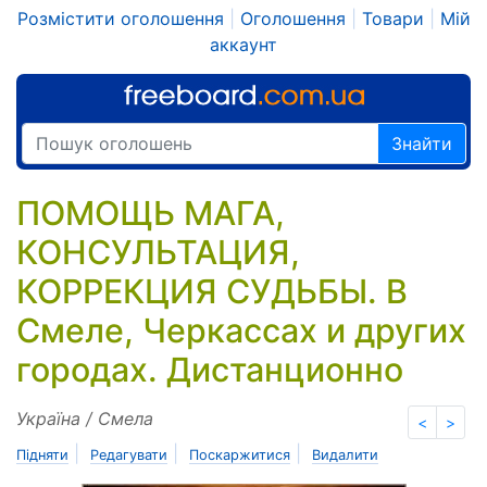
Розмістити оголошення
|
Оголошення
|
Товари
|
Мій
аккаунт
Знайти
ПОМОЩЬ МАГА,
КОНСУЛЬТАЦИЯ,
КОРРЕКЦИЯ СУДЬБЫ. В
Смеле, Черкассах и других
городах. Дистанционно
Україна / Смела
<
>
|
|
|
Підняти
Редагувати
Поскаржитися
Видалити