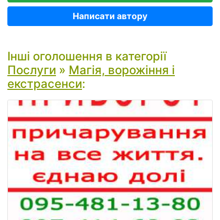
Написати автору
Інші оголошення в категорії
Послуги
»
Магія, ворожіння і
екстрасенси
: