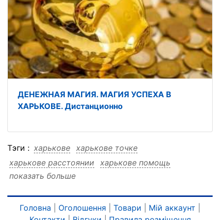
ДЕНЕЖНАЯ МАГИЯ. МАГИЯ УСПЕХА В
ХАРЬКОВЕ. Дистанционно
Тэги :
харькове
харькове точке
харькове расстоянии
харькове помощь
показать больше
харькове мира
харькове любой
харькове гадалки
харькове гадалки точке
харькове гадалки расстоянии
Головна
|
Оголошення
|
Товари
|
Мій аккаунт
|
Контакти
|
Відгуки
|
Правила розміщення