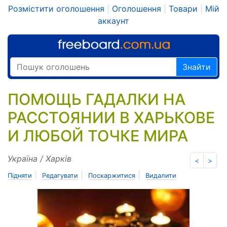
Розмістити оголошення
|
Оголошення
|
Товари
|
Мій
аккаунт
Знайти
ПОМОЩЬ ГАДАЛКИ НА
РАССТОЯНИИ В ХАРЬКОВЕ
И ЛЮБОЙ ТОЧКЕ МИРА
Україна / Харків
<
>
|
|
|
Підняти
Редагувати
Поскаржитися
Видалити