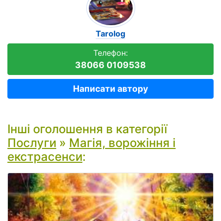
Tarolog
Телефон:
38066 0109538
Написати автору
Інші оголошення в категорії
Послуги
»
Магія, ворожіння і
екстрасенси
: