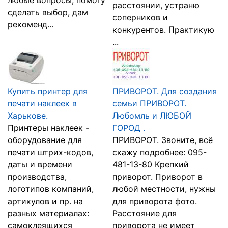
любые вопросы, помогу
расстоянии, устраню
сделать выбор, дам
соперников и
рекоменд...
конкурентов. Практикую
...
Купить принтер для
ПРИВОРОТ. Для создания
печати наклеек в
семьи ПРИВОРОТ.
Харькове.
Любомль и ЛЮБОЙ
Принтеры наклеек -
ГОРОД .
оборудование для
ПРИВОРОТ. Звоните, всё
печати штрих-кодов,
скажу подробнее: 095-
даты и времени
481-13-80 Крепкий
производства,
приворот. Приворот в
логотипов компаний,
любой местности, нужны
артикулов и пр. на
для приворота фото.
разных материалах:
Расстояние для
самоклеящихся
приворота не имеет