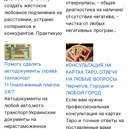
отвернулась; - общая
создать жестокое
диагностика на наличие/
любовное подчинение на
отсутствие негатива; -
расстоянии, устраню
чистка от любых
соперников и
негативных програм...
конкурентов. Практикую
...
Помогу сделать
КОНСУЛЬТАЦИЯ НА
автодокументы (права
КАРТАХ ТАРО. ОТВЕЧУ
техпаспорт
НА ЛЮБЫЕ ВОПРОСЫ.
1+1)наложенный платеж
Чернигов, Городня и
24/7
ЛЮБОЙ ГОРОД
Автодокументы на
Если вам нужна
любой авто,мото
профессиональная
транспорт.Украинские
консультация на картах
документы на
Таро и точные ответы на
нерастаможенное
поставленные вами