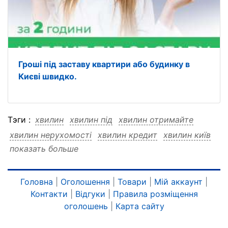
Гроші під заставу квартири або будинку в
Києві швидко.
Тэги :
хвилин
хвилин під
хвилин отримайте
хвилин нерухомості
хвилин кредит
хвилин київ
показать больше
хвилин кілька
хвилин заставу
хвилин заставу під
хвилин заставу отримайте
хвилин заставу нерухомості
Головна
|
Оголошення
|
Товари
|
Мій аккаунт
|
Контакти
|
Відгуки
|
Правила розміщення
хвилин заставу кредит
хвилин заставу київ
оголошень
|
Карта сайту
хвилин заставу кілька
під
під хвилин
під отримайте
під нерухомості
під кредит