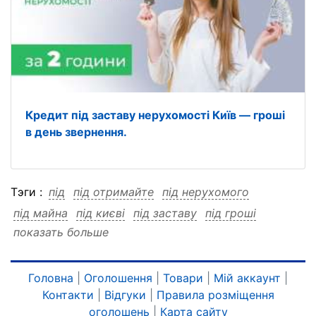
Кредит під заставу нерухомості Київ — гроші
в день звернення.
Тэги :
під
під отримайте
під нерухомого
під майна
під києві
під заставу
під гроші
показать больше
під гроші отримайте
під гроші нерухомого
під гроші майна
під гроші києві
під гроші заставу
отримайте
отримайте під
Головна
|
Оголошення
|
Товари
|
Мій аккаунт
|
Контакти
|
Відгуки
|
Правила розміщення
отримайте нерухомого
отримайте майна
оголошень
|
Карта сайту