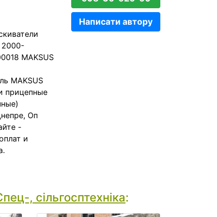
Написати автору
скиватели
 2000-
200018 MAKSUS
тель MAKSUS
и прицепные
нные)
непре, Оп
йте -
оплат и
а.
Спец-, сільгосптехніка
: