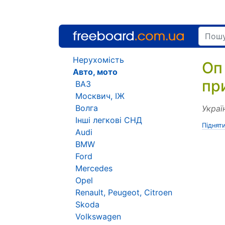
Нерухомість
Оп
Авто, мото
пр
ВАЗ
Москвич, ІЖ
Волга
Украї
Інші легкові СНД
Піднят
Audi
BMW
Ford
Mercedes
Opel
Renault, Peugeot, Citroen
Skoda
Volkswagen