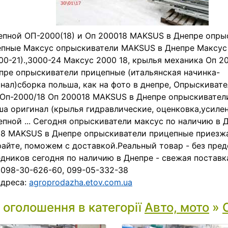
пной ОП-2000(18) и Оп 200018 MAKSUS в Днепре опры
епные Максус опрыскиватели MAKSUS в Днепре Максус
00-21).,3000-24 Максус 2000 18, крылья механика Оп 
пре опрыскиватели прицепные (итальянская начинка-
нал)сборка польша, как на фото в днепре, Опрыскива
Оп-2000/18 Оп 200018 MAKSUS в Днепре опрыскивател
а оригинал (крылья гидравлические, оценковка,усиле
пной ... Сегодня опрыскиватели максус по наличию в Д
8 MAKSUS в Днепре опрыскиватели прицепные приезжа
айте, поможем с доставкой.Реальный товар - без пред
дников сегодня по наличию в Днепре - свежая поставк
 098-30-626-60, 099-05-332-38
адреса:
agroprodazha.etov.com.ua
і оголошення в категорії
Авто, мото
»