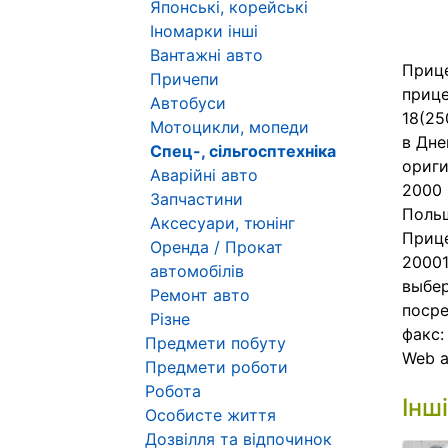
Японські, корейські
Іномарки інші
Вантажні авто
Прице
Причепи
приц
Автобуси
18(25
Мотоцикли, мопеди
в Дне
Спец-, сільгосптехніка
ориги
Аварійні авто
2000 
Запчастини
Польш
Аксесуари, тюнінг
Прице
Оренда / Прокат
20001
автомобілів
выбер
Ремонт авто
посре
Різне
факс:
Предмети побуту
Web 
Предмети роботи
Робота
Інш
Особисте життя
Дозвілля та відпочинок