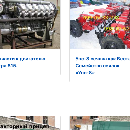
пчасти к двигателю
Упс-8 сеялка как Вест
тра 815.
Семейство сеялок
«Упс-8»