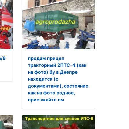
а/8
продам прицеп
тракторный 2ПТС-4 (как
на фото) бу в Днепре
находится (с
документами), состояние
как на фото родное,
приезжайте см