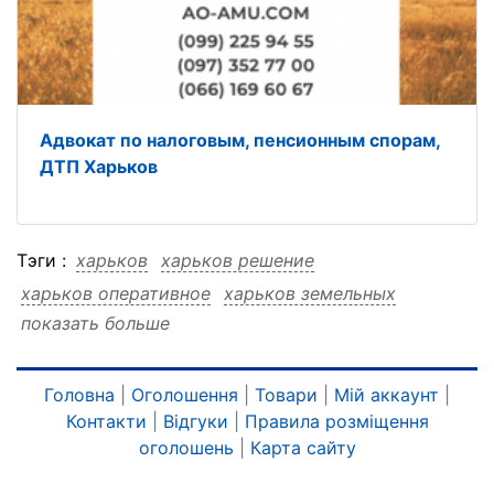
Адвокат по налоговым, пенсионным спорам,
ДТП Харьков
Тэги :
харьков
харьков решение
харьков оперативное
харьков земельных
показать больше
харьков вопросов
харьков адвокат
харьков адвокат решение
харьков адвокат оперативное
Головна
|
Оголошення
|
Товари
|
Мій аккаунт
|
Контакти
|
Відгуки
|
Правила розміщення
харьков адвокат земельных
оголошень
|
Карта сайту
харьков адвокат вопросов
решение
решение харьков
решение оперативное