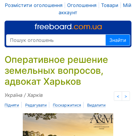
Розмістити оголошення
|
Оголошення
|
Товари
|
Мій
аккаунт
Знайти
Оперативное решение
земельных вопросов,
адвокат Харьков
Україна / Харків
<
>
|
|
|
Підняти
Редагувати
Поскаржитися
Видалити