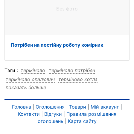
Без фото
Потрібен на постійну роботу комірник
Тэги :
терміново
терміново потрібен
терміново опалювач
терміново котла
показать больше
терміново дровах
терміново дровах потрібен
терміново дровах опалювач
терміново дровах котла
потрібен
Головна
|
Оголошення
|
Товари
|
Мій аккаунт
|
Контакти
|
Відгуки
|
Правила розміщення
потрібен терміново
потрібен опалювач
оголошень
|
Карта сайту
потрібен котла
потрібен дровах
потрібен дровах терміново