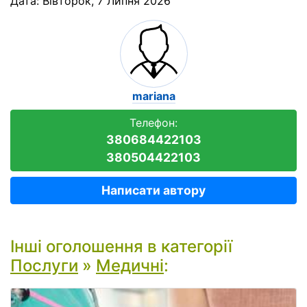
Дата:
Вівторок, 7 Липня 2026
mariana
Телефон:
380684422103
380504422103
Написати автору
Інші оголошення в категорії
Послуги
»
Медичні
: