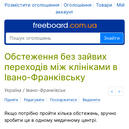
Розмістити оголошення
|
Оголошення
|
Товари
|
Мій
аккаунт
Знайти
Обстеження без зайвих
переходів між клініками в
Івано-Франківську
Україна / Івано-Франківськ
<
>
|
|
|
Підняти
Редагувати
Поскаржитися
Видалити
Якщо потрібно пройти кілька обстежень, зручно
зробити це в одному медичному центрі.