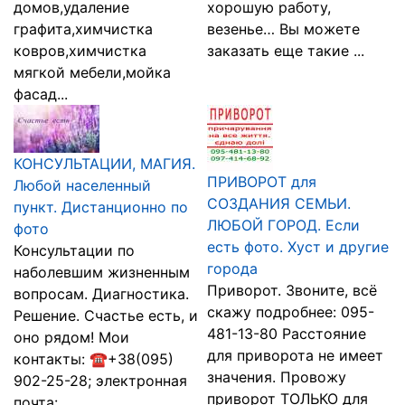
домов,удаление
хорошую работу,
графита,химчистка
везенье… Вы можете
ковров,химчистка
заказать еще такие ...
мягкой мебели,мойка
фасад...
КОНСУЛЬТАЦИИ, МАГИЯ.
ПРИВОРОТ для
Любой населенный
СОЗДАНИЯ СЕМЬИ.
пункт. Дистанционно по
ЛЮБОЙ ГОРОД. Если
фото
есть фото. Хуст и другие
Консультации по
города
наболевшим жизненным
Приворот. Звоните, всё
вопросам. Диагностика.
скажу подробнее: 095-
Решение. Счастье есть, и
481-13-80 Расстояние
оно рядом! Мои
для приворота не имеет
контакты: ☎+38(095)
значения. Провожу
902-25-28; электронная
приворот ТОЛЬКО для
почта: