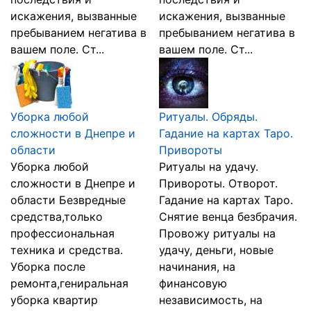
искажения, вызванные
искажения, вызванные
пребыванием негатива в
пребыванием негатива в
вашем поле. Ст...
вашем поле. Ст...
Уборка любой
Ритуалы. Обряды.
сложности в Днепре и
Гадание на картах Таро.
области
Привороты
Уборка любой
Ритуалы на удачу.
сложности в Днепре и
Привороты. Отворот.
области Безвредные
Гадание на картах Таро.
средства,только
Снятие венца безбрачия.
профессиональная
Провожу ритуалы на
техника и средства.
удачу, деньги, новые
Уборка после
начинания, на
ремонта,гениральная
финансовую
уборка квартир
независимость, на