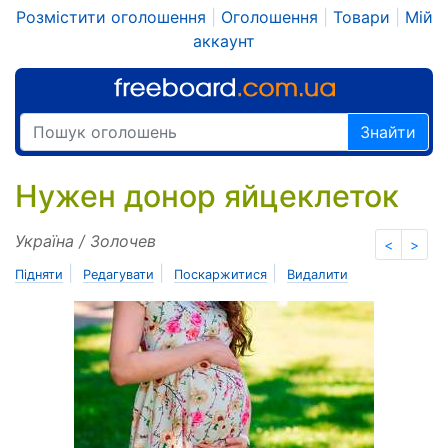
Розмістити оголошення
|
Оголошення
|
Товари
|
Мій
аккаунт
Знайти
Нужен донор яйцеклеток
Україна / Золочев
<
>
|
|
|
Підняти
Редагувати
Поскаржитися
Видалити