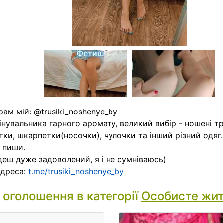
рам мій: @trusiki_noshenye_by
інувальника гарного аромату, великий вибір - ношені т
тки, шкарпетки(носочки), чулочки та інший різний одяг.
, пиши.
деш дуже задоволений, я і не сумніваюсь)
адреса:
t.me/trusiki_noshenye_by
і оголошення в категорії
Особисте жи