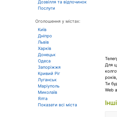
Дозвілля та відпочинок
Послуги
Оголошення у містах:
Київ
Дніпро
Львів
Харків
Донецьк
Телег
Одеса
Для ц
Запоріжжя
колго
Кривий Ріг
років
Луганськ
Ти бу
Маріуполь
Web 
Миколаїв
Ялта
Інш
Показати всі міста