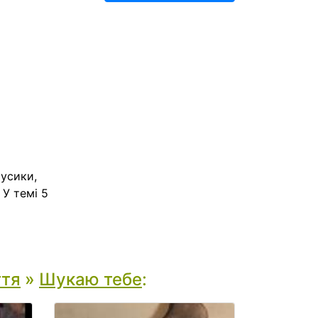
русики,
 У темі 5
ття
»
Шукаю тебе
: