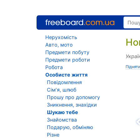
Нерухомість
Но
Авто, мото
Предмети побуту
Украї
Предмети роботи
Робота
Піднят
Особисте життя
Повідомлення
Сім'я, шлюб
Прошу про допомогу
Зникнення, знахідки
Шукаю тебе
Знайомства
Н
Подарую, обміняю
Різне