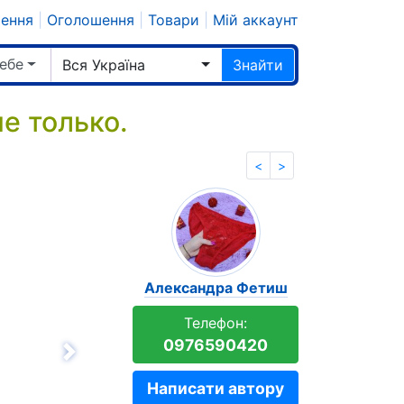
шення
|
Оголошення
|
Товари
|
Мій аккаунт
ебе
Вся Україна
Знайти
е только.
<
>
Александра Фетиш
Телефон:
0976590420
Вперёд
Написати автору