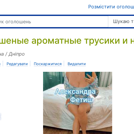
Розмістити оголо
Шукаю т
шеные ароматные трусики и н
на / Дніпро
|
|
|
и
Редагувати
Поскаржитися
Видалити
азад