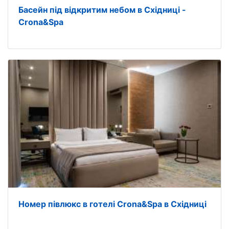
Басейн під відкритим небом в Східниці -
Crona&Spa
Номер півлюкс в готелі Crona&Spa в Східниці