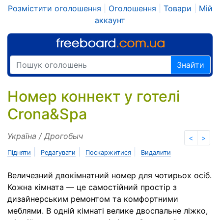
Розмістити оголошення
|
Оголошення
|
Товари
|
Мій
аккаунт
Знайти
Номер коннект у готелі
Crona&Spa
Україна / Дрогобыч
<
>
|
|
|
Підняти
Редагувати
Поскаржитися
Видалити
Величезний двокімнатний номер для чотирьох осіб.
Кожна кімната — це самостійний простір з
дизайнерським ремонтом та комфортними
меблями. В одній кімнаті велике двоспальне ліжко,