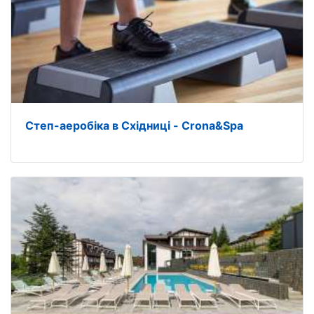
Степ-аеробіка в Східниці - Crona&Spa