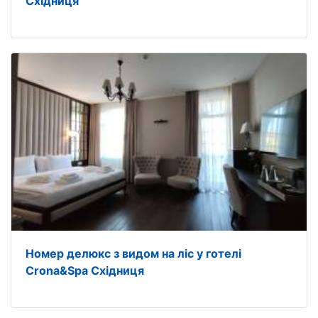
Східниця
Номер делюкс з видом на ліс у готелі
Crona&Spa Східниця