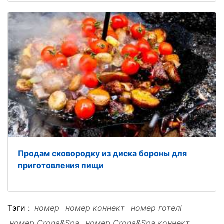
Продам cковородку из диска бороны для
приготовления пищи
Тэги :
номер
номер коннект
номер готелі
номер Crona&Spa
номер Crona&Spa коннект