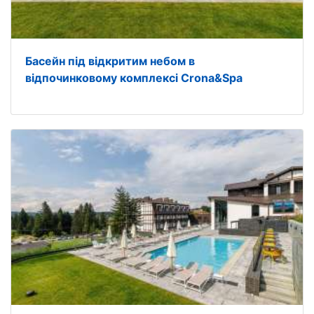
Басейн під відкритим небом в
відпочинковому комплексі Crona&Spa