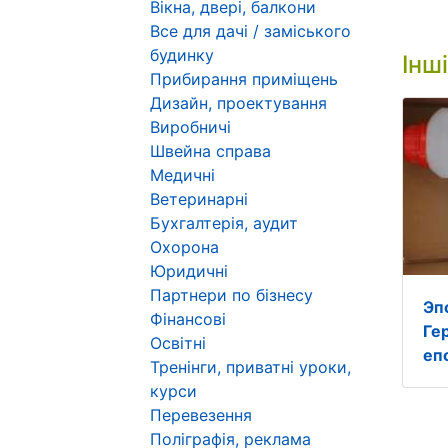
Вікна, двері, балкони
Все для дачі / заміського
будинку
Інш
Прибирання приміщень
Дизайн, проектування
Виробничі
Швейна справа
Медичні
Ветеринарні
Бухгалтерія, аудит
Охорона
Юридичні
Партнери по бізнесу
Эп
Фінансові
Ге
Освітні
еп
Тренінги, приватні уроки,
курси
Перевезення
Поліграфія, реклама