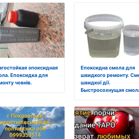
агостойкая эпоксидная
Епоксидна смола для
ола. Епоксидка для
швидкого ремонту. См
монту човнів.
швидкої дії.
Быстросохнущая смол