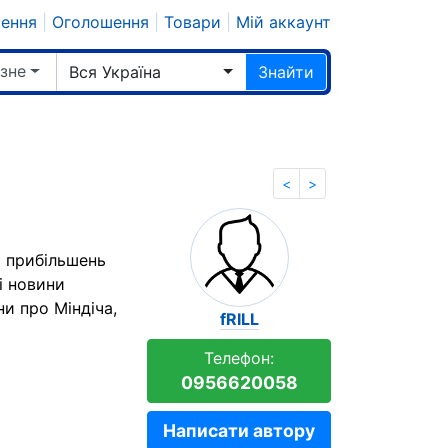
шення
|
Оголошення
|
Товари
|
Мій аккаунт
ізне
Вся Україна
Знайти
<
>
х прибільшень
і новини
ни про Міндіча,
fRILL
Телефон:
0956620058
Написати автору