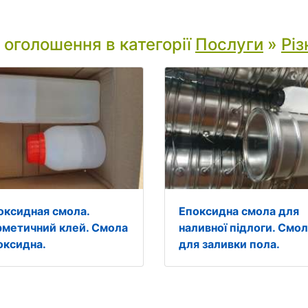
і оголошення в категорії
Послуги
»
Різ
оксидная смола.
Епоксидна смола для
рметичний клей. Смола
наливної підлоги. Смо
оксидна.
для заливки пола.