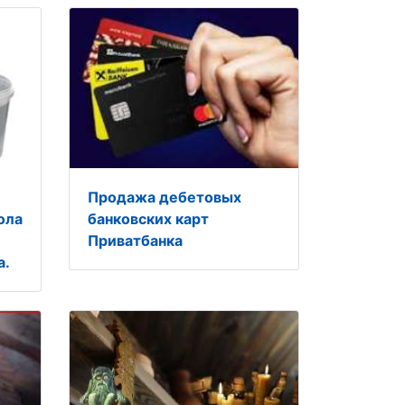
Продажа дебетовых
ола
банковских карт
Приватбанка
а.