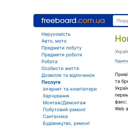
Нерухомість
Но
Авто, мото
Предмети побуту
Украї
Предмети роботи
Робота
Піднят
Особисте життя
Приві
Дозвілля та відпочинок
та бр
Послуги
Украї
Інтернет та комп'ютери
перем
Харчування
факс:
Монтаж/Демонтаж
Web 
Побутовий ремонт
Сантехніка
Будівництво, ремонт