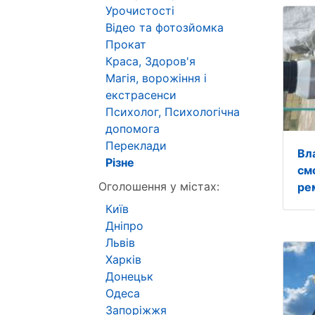
Урочистості
Відео та фотозйомка
Прокат
Краса, Здоров'я
Магія, ворожіння і
екстрасенси
Психолог, Психологічна
допомога
Переклади
Вл
Різне
см
Оголошення у містах:
ре
Київ
Дніпро
Львів
Харків
Донецьк
Одеса
Запоріжжя