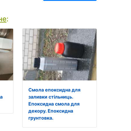
не
:
Смола епоксидна для
ла
заливки стільниць.
Епоксидна смола для
декору. Епоксидна
грунтовка.