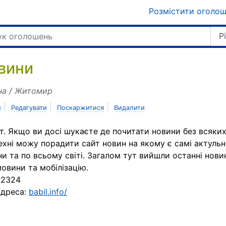
Розмістити оголо
Р
вини
на / Житомир
|
|
|
и
Редагувати
Поскаржитися
Видалити
т. Якщо ви досі шукаєте де почитати новини без всяки
ехні можу порадити сайт новин на якому є самі актульн
ни та по всьому світі. Загалом тут вийшли останні нови
овини та мобілізацію.
 2324
адреса:
babil.info/