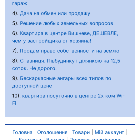
гараж
4).
Дача на обмен или продажу
5).
Решение любых земельных вопросов
6).
Квартира в центре Вишневе, ДЕШЕВЛЕ,
чем у застройщика от хозяина!
7).
Продам право собственности на землю
8).
Ставниця. Півбудинку і ділянкою на 12,5
соток. Не дорого.
9).
Бескаркасные ангары всех типов по
доступной цене
10).
квартира посуточно в центре 2х ком Wi-
Fi
Головна
|
Оголошення
|
Товари
|
Мій аккаунт
|
Контакти
|
Відгуки
|
Правила розміщення