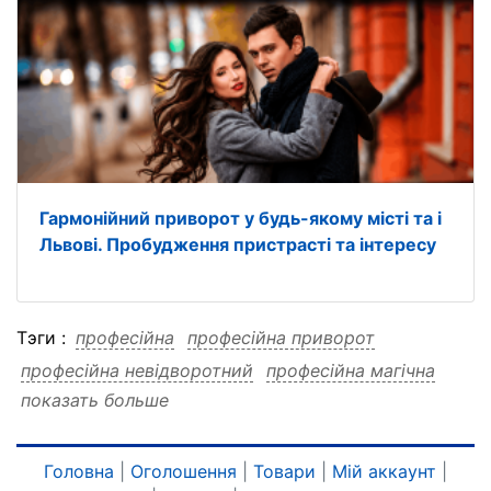
Гармонійний приворот у будь-якому місті та і
Львові. Пробудження пристрасті та інтересу
Тэги :
професійна
професійна приворот
професійна невідворотний
професійна магічна
показать больше
професійна місті
професійна львові
професійна допомога
професійна будь-якому
професійна будь-якому приворот
Головна
|
Оголошення
|
Товари
|
Мій аккаунт
|