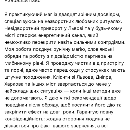
+380954811380
Я практикуючий маг із двадцятирічним досвідом,
спеціалізуюсь на незворотних любовних ритуалах.
Невідворотний приворот у Львові та у будь-якому
місті створює енергетичний канал, який
неможливо перекрити навіть сильними контрдіями.
Моя робота поєднує рунічну магію, слов'янські
обряди та роботу з підсвідомістю партнера на
глибинному рівні. Я проводжу чистки від пристріту
та порчі, адже часто перешкоди у стосунках мають
штучне походження. Клієнти зі Львова, Дніпра,
Харкова та інших міст звертаються до мене у
найскладніших ситуаціях — коли інші методи вже
не допомагають. Я даю чіткі рекомендації щодо
поведінки після обряду, щоб посилити його дію та
закріпити ефект на довгі роки. Гарантую повну
конфіденційність: жодна стороння людина не
дізнається про факт вашого звернення, а всі