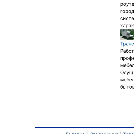
роуте
город
систе
харак
Транс
Работ
профе
мебел
Осуще
мебел
бытов