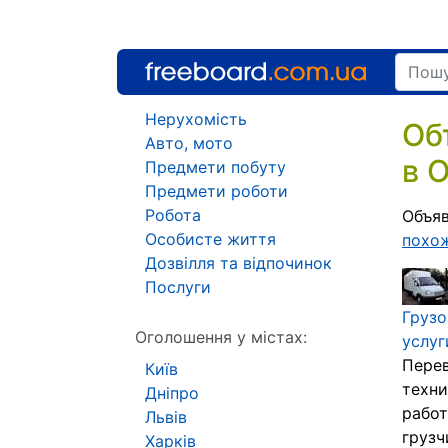
Нерухомість
Об
Авто, мото
в 
Предмети побуту
Предмети роботи
Робота
Объяв
Особисте життя
похо
Дозвілля та відпочинок
Послуги
Грузо
Оголошення у містах:
услуг
Перев
Київ
техни
Дніпро
работ
Львів
грузч
Харків