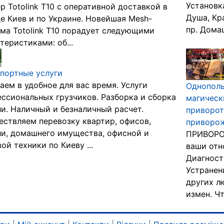
Установк
р Totolink T10 с оперативной доставкой в
Душа, Кр
е Киев и по Украине. Новейшая Mesh-
пр. Дома
ма Totolink T10 порадует следующими
теристиками: об...
портные услуги
аем в удобное для вас время. Услуги
Однополы
ссиональных грузчиков. Разборка и сборка
магическ
и. Наличный и безналичный расчет.
приворот
ствляем перевозку квартир, офисов,
приворо
и, домашнего имущества, офисной и
ПРИВОРО
ой техники по Киеву ...
ваши от
Диагност
Устранен
других л
измен. Чт