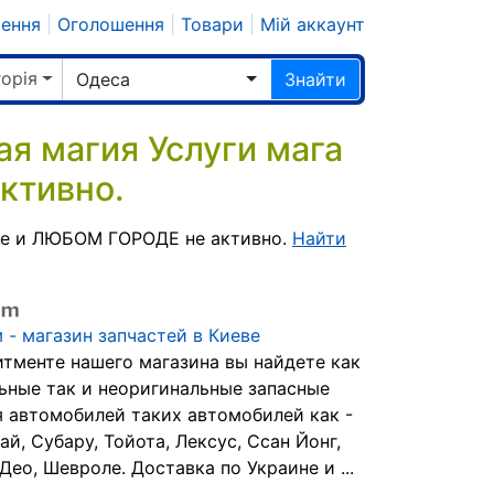
шення
|
Оголошення
|
Товари
|
Мій аккаунт
горія
Одеса
Знайти
я магия Услуги мага
ктивно.
се и ЛЮБОМ ГОРОДЕ не активно.
Найти
 - магазин запчастей в Киеве
итменте нашего магазина вы найдете как
ьные так и неоригинальные запасные
я автомобилей таких автомобилей как -
ай, Субару, Тойота, Лексус, Ссан Йонг,
Део, Шевроле. Доставка по Украине и ...