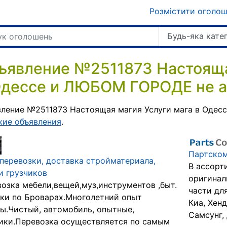
Розмістити оголо
Будь-яка кате
ъявление №2511873 Настояща
Одессе и ЛЮБОМ ГОРОДЕ не а
ление №2511873 Настоящая магия Услуги мага в Одес
жие объявления
.
Партском
перевозки, доставка стройматериала,
В ассорт
и грузчиков
оригинал
озка мебели,вещей,муз,инструментов ,быт.
части дл
ки по Броварах.Многолетний опыт
Киа, Хенд
ы.Чистый, автомобиль, опытные,
Самсунг, 
ики.Перевозка осуществляется по самым