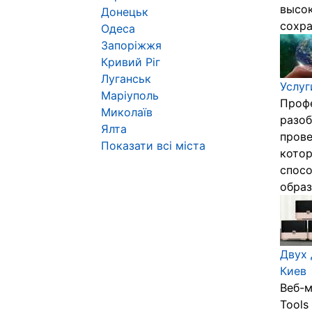
высок
Донецьк
сохра
Одеса
Запоріжжя
Кривий Ріг
Луганськ
Услу
Маріуполь
Профе
Миколаїв
разоб
Ялта
прове
Показати всі міста
котор
спосо
образ
Двух 
Киев
Веб-м
Tools