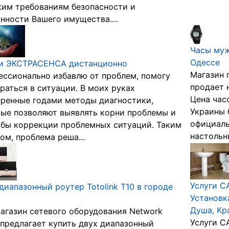
им требованиям безопасности и
нности Вашего имущества....
Часы муж
Одессе
ги ЭКСТРАСЕНСА дистанционно
Магазин 
ссионально избавлю от проблем, помогу
продает н
раться в ситуации. В моих руках
Цена час
ренные годами методы диагностики,
Украины 
ые позволяют выявлять корни проблемы и
официаль
бы коррекции проблемных ситуаций. Таким
настольны
ом, проблема реша...
Услуги С
диапазонный роутер Totolink T10 в городе
Установк
Душа, Кр
агазин сетевого оборудования Network
Услуги С
 предлагает купить двух диапазонный