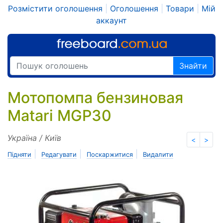
Розмістити оголошення
|
Оголошення
|
Товари
|
Мій
аккаунт
Знайти
Мотопомпа бензиновая
Matari MGP30
Україна / Київ
<
>
|
|
|
Підняти
Редагувати
Поскаржитися
Видалити