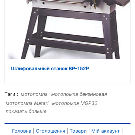
Шлифовальный станок BP-152P
Тэги :
мотопомпа
мотопомпа бензиновая
мотопомпа Matari
мотопомпа MGP30
показать больше
мотопомпа MGP30 бензиновая
мотопомпа MGP30 Matari
бензиновая
бензиновая мотопомпа
бензиновая Matari
Головна
|
Оголошення
|
Товари
|
Мій аккаунт
|