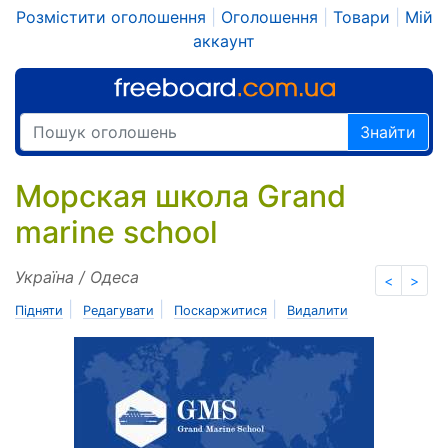
Розмістити оголошення
|
Оголошення
|
Товари
|
Мій
аккаунт
Знайти
Морская школа Grand
marine school
Україна / Одеса
<
>
|
|
|
Підняти
Редагувати
Поскаржитися
Видалити