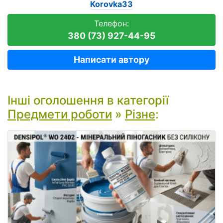
Korovka33
Телефон:
380 (73) 927-44-95
Написати автору
Інші оголошення в категорії
Предмети роботи
»
Різне
: