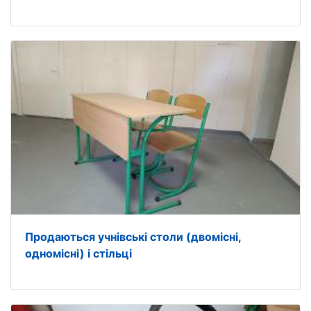
Продаються учнівські столи (двомісні,
одномісні) і стільці