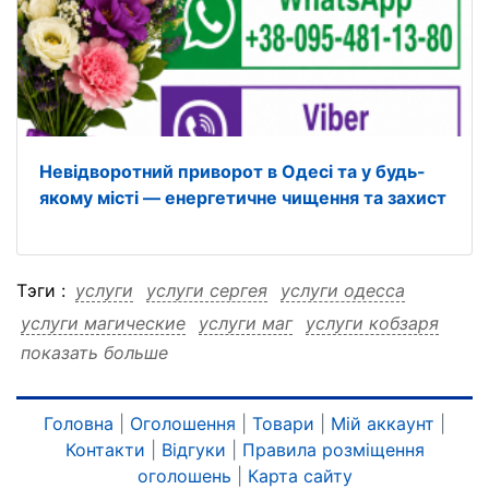
Невідворотний приворот в Одесі та у будь-
якому місті — енергетичне чищення та захист
Тэги :
услуги
услуги сергея
услуги одесса
услуги магические
услуги маг
услуги кобзаря
показать больше
услуги адор
услуги адор сергея
услуги адор одесса
услуги адор магические
услуги адор маг
услуги адор кобзаря
сергея
Головна
|
Оголошення
|
Товари
|
Мій аккаунт
|
Контакти
|
Відгуки
|
Правила розміщення
сергея услуги
сергея одесса
сергея магические
оголошень
|
Карта сайту
сергея маг
сергея кобзаря
сергея адор