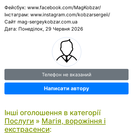
Фейсбук: www.facebook.com/MagKobzar/
Інстаграм: www.instagram.com/kobzarsergeii/
Сайт mag-sergeykobzar.com.ua
Дата:
Понеділок, 29 Червня 2026
Телефон не вказаний
Написати автору
Інші оголошення в категорії
Послуги
»
Магія, ворожіння і
екстрасенси
: