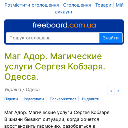
Розмістити оголошення
|
Оголошення
|
Товари
|
Мій
аккаунт
Знайти
Маг Адор. Магические
услуги Сергея Кобзаря.
Одесса.
Україна / Одеса
<
>
|
|
|
Підняти
Редагувати
Поскаржитися
Видалити
Маг Адор. Магические услуги Сергея Кобзаря
В жизни бывают ситуации, когда хочется
восстановить гармонию, разобраться в