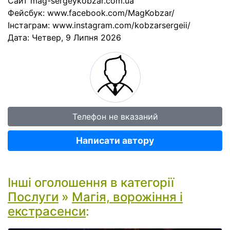
Сайт mag-sergeykobzar.com.ua
Фейсбук: www.facebook.com/MagKobzar/
Інстаграм: www.instagram.com/kobzarsergeii/
Дата:
Четвер, 9 Липня 2026
Телефон не вказаний
Написати автору
Інші оголошення в категорії
Послуги
»
Магія, ворожіння і
екстрасенси
: