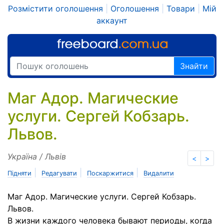
Розмістити оголошення
|
Оголошення
|
Товари
|
Мій
аккаунт
Знайти
Маг Адор. Магические
услуги. Сергей Кобзарь.
Львов.
Україна / Львів
<
>
|
|
|
Підняти
Редагувати
Поскаржитися
Видалити
Маг Адор. Магические услуги. Сергей Кобзарь.
Львов.
В жизни каждого человека бывают периоды, когда