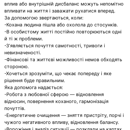
вплив або внутрішній дисбаланс можуть непомітно
впливати на життя і заважати рухатися вперед.
За допомогою звертаються, коли:
-Кохана людина пішла або охолола до стосунків.
-В особистому житті постійно повторюються одні
й ті ж проблеми.
-З'являється почуття самотності, тривоги і
невизначеності.
-Фінансові та життєві можливості немов обходять
стороною.
-Хочеться зрозуміти, що чекає попереду і яке
рішення буде правильним.
Яка допомога надається:
-Робота з любовної сферою — відновлення
відносин, повернення коханого, гармонізація
почуттів.
-Енергетичне очищення — зняття пристріту, порчі і
чужого негативного впливу, відновлення балансу.
-Ворожіння і аналіз ситуації — розклади на картах