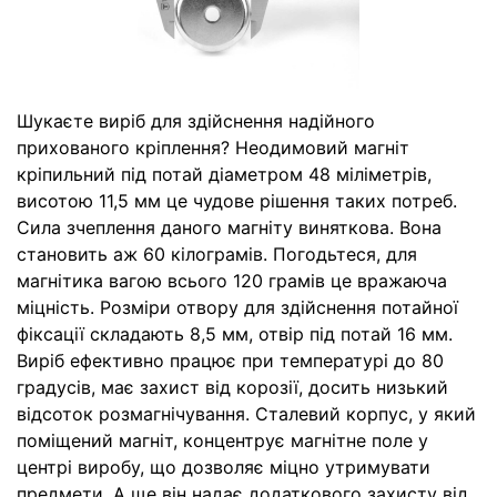
Шукаєте виріб для здійснення надійного
прихованого кріплення? Неодимовий магніт
кріпильний під потай діаметром 48 міліметрів,
висотою 11,5 мм це чудове рішення таких потреб.
Сила зчеплення даного магніту виняткова. Вона
становить аж 60 кілограмів. Погодьтеся, для
магнітика вагою всього 120 грамів це вражаюча
міцність. Розміри отвору для здійснення потайної
фіксації складають 8,5 мм, отвір під потай 16 мм.
Виріб ефективно працює при температурі до 80
градусів, має захист від корозії, досить низький
відсоток розмагнічування. Сталевий корпус, у який
поміщений магніт, концентрує магнітне поле у
центрі виробу, що дозволяє міцно утримувати
предмети. А ще він надає додаткового захисту від