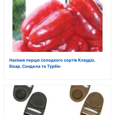
Насіння перцю солодкого сортів Клаудіо,
Біхар, Сондела та Турбін