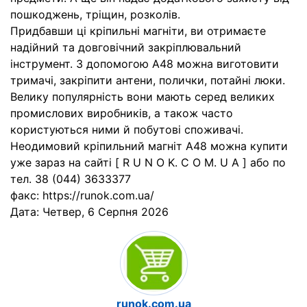
пошкоджень, тріщин, розколів.
Придбавши ці кріпильні магніти, ви отримаєте
надійний та довговічний закріплювальний
інструмент. З допомогою А48 можна виготовити
тримачі, закріпити антени, полички, потайні люки.
Велику популярність вони мають серед великих
промислових виробників, а також часто
користуються ними й побутові споживачі.
Неодимовий кріпильний магніт А48 можна купити
уже зараз на сайті [ R U N O K. C O M. U A ] або по
тел. 38 (044) 3633377
факс: https://runok.com.ua/
Дата:
Четвер, 6 Серпня 2026
runok.com.ua