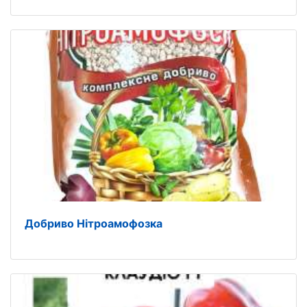
Добриво Нітроамофозка