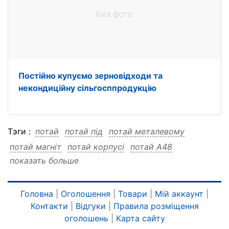
Без фото
Постійно купуємо зерновідходи та
некондиційну сільгосппродукцію
Тэги :
потай
потай під
потай металевому
потай магніт
потай корпусі
потай A48
показать больше
потай A48 під
потай A48 металевому
потай A48 магніт
потай A48 корпусі
під
під потай
під металевому
під магніт
під корпусі
Головна
|
Оголошення
|
Товари
|
Мій аккаунт
|
Контакти
|
Відгуки
|
Правила розміщення
під A48
під A48 потай
під A48 металевому
оголошень
|
Карта сайту
під A48 магніт
під A48 корпусі
металевому