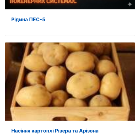
Рідина ПЕС-5
Насіння картоплі Рівєра та Арізона