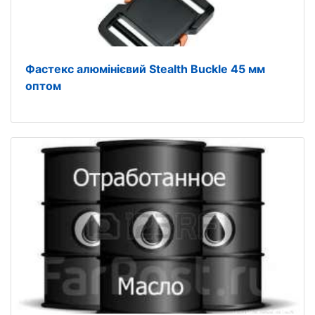
Фастекс алюмінієвий Stealth Buckle 45 мм
оптом