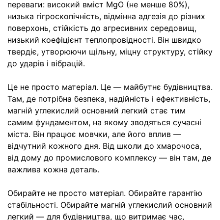
переваги: високий вміст MgO (не менше 80%),
низька гігроскопічність, відмінна адгезія до різних
поверхонь, стійкість до агресивних середовищ,
низький коефіцієнт теплопровідності. Він швидко
твердіє, утворюючи щільну, міцну структуру, стійку
до ударів і вібрацій.
Це не просто матеріал. Це — майбутнє будівництва.
Там, де потрібна безпека, надійність і ефективність,
магній углекислий основний легкий стає тим
самим фундаментом, на якому зводяться сучасні
міста. Він працює мовчки, але його вплив —
відчутний кожного дня. Від школи до хмарочоса,
від дому до промислового комплексу — він там, де
важлива кожна деталь.
Обирайте не просто матеріал. Обирайте гарантію
стабільності. Обирайте магній углекислий основний
легкий — для будівництва, що витримає час,