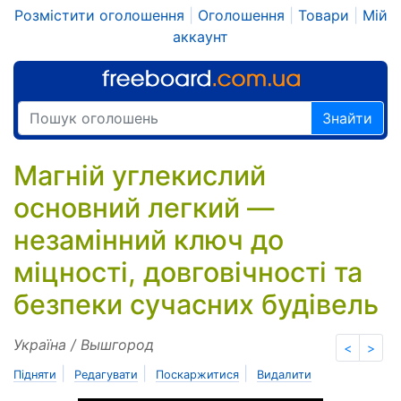
Розмістити оголошення
|
Оголошення
|
Товари
|
Мій
аккаунт
Знайти
Магній углекислий
основний легкий —
незамінний ключ до
міцності, довговічності та
безпеки сучасних будівель
Україна / Вышгород
<
>
|
|
|
Підняти
Редагувати
Поскаржитися
Видалити