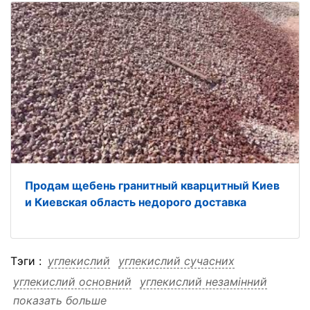
Продам щебень гранитный кварцитный Киев
и Киевская область недорого доставка
Тэги :
углекислий
углекислий сучасних
углекислий основний
углекислий незамінний
показать больше
углекислий магній
углекислий міцності