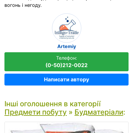
вогонь і негоду.
Artemiy
Телефон:
(0-50)212-0022
Написати автору
Інші оголошення в категорії
Предмети побуту
»
Будматеріали
: