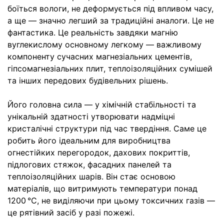
боїться вологи, не деформується під впливом часу,
а ще — значно легший за традиційні аналоги. Це не
фантастика. Це реальність завдяки магнію
вуглекислому основному легкому — важливому
компоненту сучасних магнезіальних цементів,
гіпсомагнезіальних плит, теплоізоляційних сумішей
та інших передових будівельних рішень.
Його головна сила — у хімічній стабільності та
унікальній здатності утворювати надміцні
кристалічні структури під час твердіння. Саме це
робить його ідеальним для виробництва
огнестійких перегородок, дахових покриттів,
підлогових стяжок, фасадних панелей та
теплоізоляційних шарів. Він стає основою
матеріалів, що витримують температури понад
1200 °C, не виділяючи при цьому токсичних газів —
це рятівний засіб у разі пожежі.