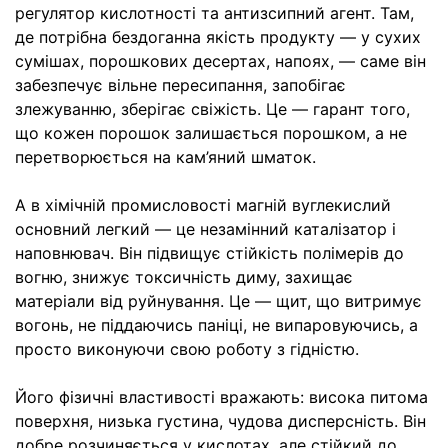
регулятор кислотності та антизсипний агент. Там,
де потрібна бездоганна якість продукту — у сухих
сумішах, порошкових десертах, напоях, — саме він
забезпечує вільне пересипання, запобігає
злежуванню, зберігає свіжість. Це — гарант того,
що кожен порошок залишається порошком, а не
перетворюється на кам’яний шматок.
А в хімічній промисловості магній вуглекислий
основний легкий — це незамінний каталізатор і
наповнювач. Він підвищує стійкість полімерів до
вогню, знижує токсичність диму, захищає
матеріали від руйнування. Це — щит, що витримує
вогонь, не піддаючись паніці, не випаровуючись, а
просто виконуючи свою роботу з гідністю.
Його фізичні властивості вражають: висока питома
поверхня, низька густина, чудова дисперсність. Він
добре розчиняється у кислотах, але стійкий до