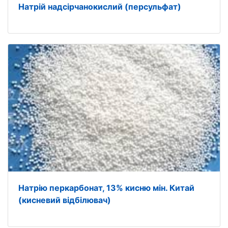
Натрій надсірчанокислий (персульфат)
Натрію перкарбонат, 13% кисню мін. Китай
(кисневий відбілювач)