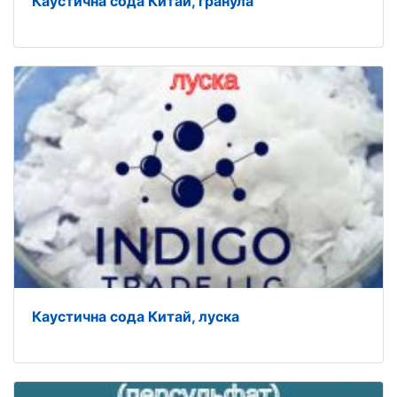
Каустична сода Китай, гранула
Каустична сода Китай, луска