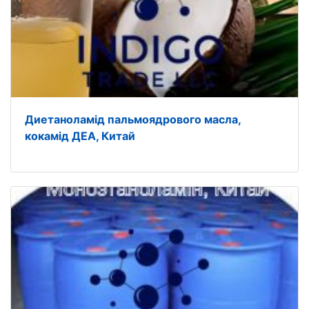
Диетаноламід пальмоядрового масла,
кокамід ДЕА, Китай