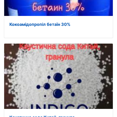
Кокоамідопропіл бетаїн 30%