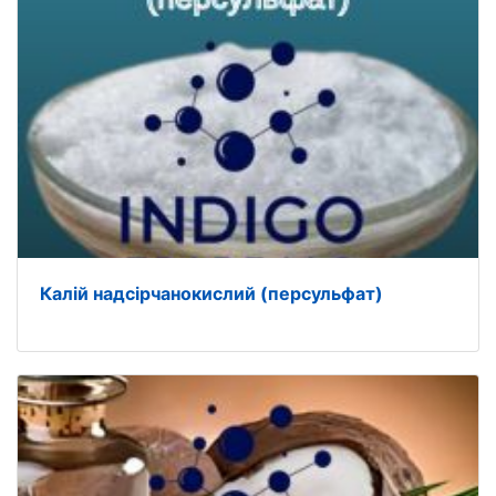
Калій надсірчанокислий (персульфат)