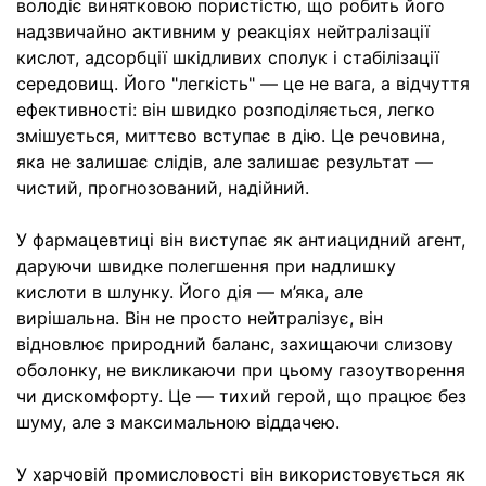
володіє винятковою пористістю, що робить його
надзвичайно активним у реакціях нейтралізації
кислот, адсорбції шкідливих сполук і стабілізації
середовищ. Його "легкість" — це не вага, а відчуття
ефективності: він швидко розподіляється, легко
змішується, миттєво вступає в дію. Це речовина,
яка не залишає слідів, але залишає результат —
чистий, прогнозований, надійний.
У фармацевтиці він виступає як антиацидний агент,
даруючи швидке полегшення при надлишку
кислоти в шлунку. Його дія — м’яка, але
вирішальна. Він не просто нейтралізує, він
відновлює природний баланс, захищаючи слизову
оболонку, не викликаючи при цьому газоутворення
чи дискомфорту. Це — тихий герой, що працює без
шуму, але з максимальною віддачею.
У харчовій промисловості він використовується як