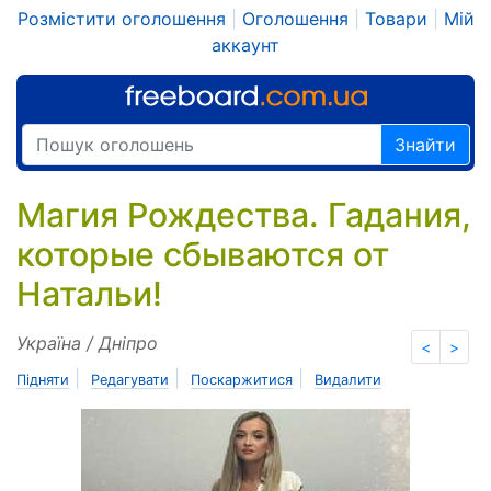
Розмістити оголошення
|
Оголошення
|
Товари
|
Мій
аккаунт
Знайти
Магия Рождества. Гадания,
которые сбываются от
Натальи!
Україна / Дніпро
<
>
|
|
|
Підняти
Редагувати
Поскаржитися
Видалити