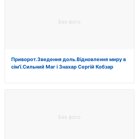
Без фото
Приворот.Зведення доль.Відновлення миру в
сім'ї.Сильний Маг і Знахар Сергій Кобзар
Без фото