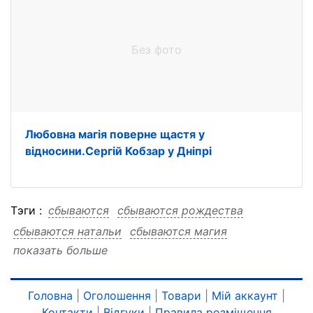
Без фото
Любовна магія поверне щастя у
відносини.Сергій Кобзар у Дніпрі
Тэги :
сбываются
сбываются рождества
сбываются натальи
сбываются магия
показать больше
сбываются которые
сбываются гадания
сбываются гадания рождества
сбываются гадания натальи
Головна
|
Оголошення
|
Товари
|
Мій аккаунт
|
Контакти
|
Відгуки
|
Правила розміщення