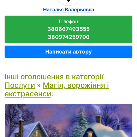
Наталья Валерьевна
Телефон:
380667493555
380974259700
Написати автору
Інші оголошення в категорії
Послуги
»
Магія, ворожіння і
екстрасенси
: